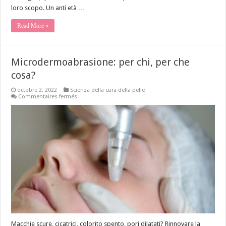
loro scopo. Un anti età …
Read More »
Microdermoabrasione: per chi, per che
cosa?
octobre 2, 2022
Scienza della cura della pelle
sur
Commentaires fermés
Microdermoabrasione:
per
chi,
per
che
cosa?
Macchie scure, cicatrici, colorito spento, pori dilatati? Rinnovare la