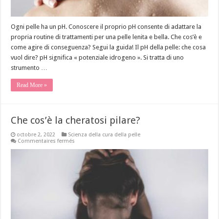
Ogni pelle ha un pH. Conoscere il proprio pH consente di adattare la
propria routine di trattamenti per una pelle lenita e bella. Che cos’è e
come agire di conseguenza? Segui la guida! Il pH della pelle: che cosa
vuol dire? pH significa « potenziale idrogeno ». Si tratta di uno
strumento …
Read More »
Che cos’è la cheratosi pilare?
octobre 2, 2022
Scienza della cura della pelle
sur
Commentaires fermés
Che
cos’è
la
cheratosi
pilare?