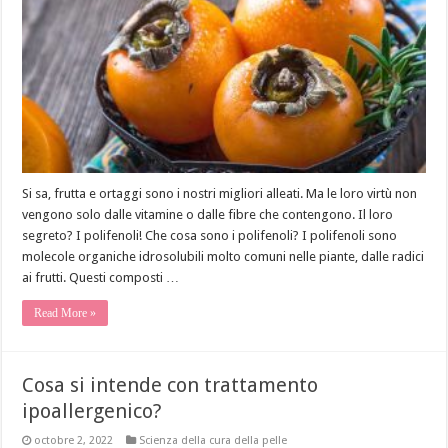
sulla
pelle
Si sa, frutta e ortaggi sono i nostri migliori alleati. Ma le loro virtù non
vengono solo dalle vitamine o dalle fibre che contengono. Il loro
segreto? I polifenoli! Che cosa sono i polifenoli? I polifenoli sono
molecole organiche idrosolubili molto comuni nelle piante, dalle radici
ai frutti. Questi composti …
Read More »
Cosa si intende con trattamento
ipoallergenico?
octobre 2, 2022
Scienza della cura della pelle