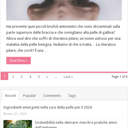
Hai presente quei piccoli brufoli antiestetici che sono disseminati sulla
parte superiore delle braccia e che somigliano alla pelle di gallina?
Allora vuol dire che soffri di cheratosi pilare, un nome astruso per una
malattia della pelle benigna. Vediamo di che si tratta… La cheratosi
pilare, che cos’è? È una …
Read More »
1
2
3
4
5
»
...
Last »
Page 1 of 6
Recent
Popular
Comments
Tags
Ingredienti emergenti nella cura della pelle per il 2024
mars 25, 2024
Sostenibilità nella skincare: marchi e pratiche amici
dell’ambiente