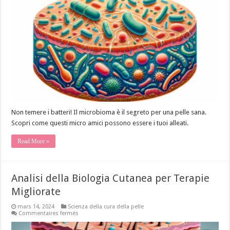
come
i
batteri
amici
proteggono
la
nostra
pelle
Non temere i batteri! Il microbioma è il segreto per una pelle sana.
Scopri come questi micro amici possono essere i tuoi alleati.
Read More »
Analisi della Biologia Cutanea per Terapie
Migliorate
mars 14, 2024
Scienza della cura della pelle
sur
Commentaires fermés
Analisi
della