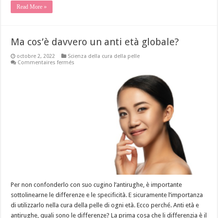
Read More »
Ma cos’è davvero un anti età globale?
octobre 2, 2022
Scienza della cura della pelle
sur
Commentaires fermés
Ma
cos’è
davvero
un
anti
età
globale?
Per non confonderlo con suo cugino l’antirughe, è importante
sottolinearne le differenze e le specificità. E sicuramente l’importanza
di utilizzarlo nella cura della pelle di ogni età. Ecco perché. Anti età e
antirughe, quali sono le differenze? La prima cosa che li differenzia è il