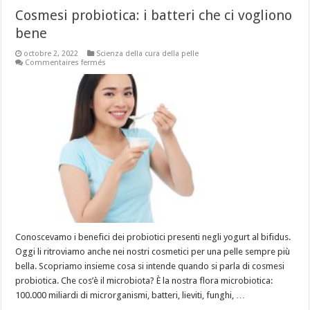
Cosmesi probiotica: i batteri che ci vogliono
bene
octobre 2, 2022
Scienza della cura della pelle
sur
Commentaires fermés
Cosmesi
probiotica:
i
batteri
che
ci
vogliono
bene
Conoscevamo i benefici dei probiotici presenti negli yogurt al bifidus.
Oggi li ritroviamo anche nei nostri cosmetici per una pelle sempre più
bella. Scopriamo insieme cosa si intende quando si parla di cosmesi
probiotica. Che cos’è il microbiota? È la nostra flora microbiotica:
100.000 miliardi di microrganismi, batteri, lieviti, funghi, …