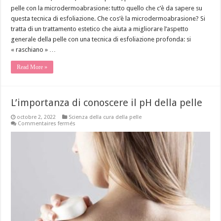
pelle con la microdermoabrasione: tutto quello che c’è da sapere su
questa tecnica di esfoliazione. Che cos’è la microdermoabrasione? Si
tratta di un trattamento estetico che aiuta a migliorare l’aspetto
generale della pelle con una tecnica di esfoliazione profonda: si
« raschiano » …
Read More »
L’importanza di conoscere il pH della pelle
octobre 2, 2022
Scienza della cura della pelle
sur
Commentaires fermés
L’importanza
di
conoscere
il
pH
della
pelle