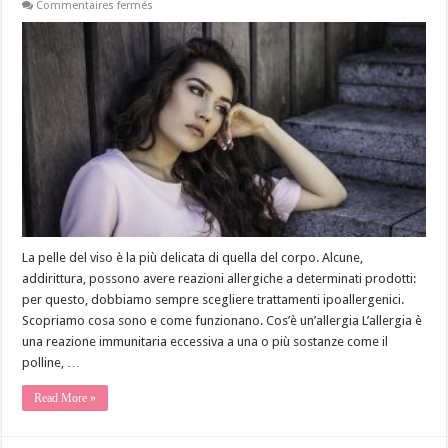
sur
Commentaires fermés
Cosa
si
intende
con
trattamento
ipoallergenico?
La pelle del viso è la più delicata di quella del corpo. Alcune,
addirittura, possono avere reazioni allergiche a determinati prodotti:
per questo, dobbiamo sempre scegliere trattamenti ipoallergenici.
Scopriamo cosa sono e come funzionano. Cos’è un’allergia L’allergia è
una reazione immunitaria eccessiva a una o più sostanze come il
polline, …
Read More »