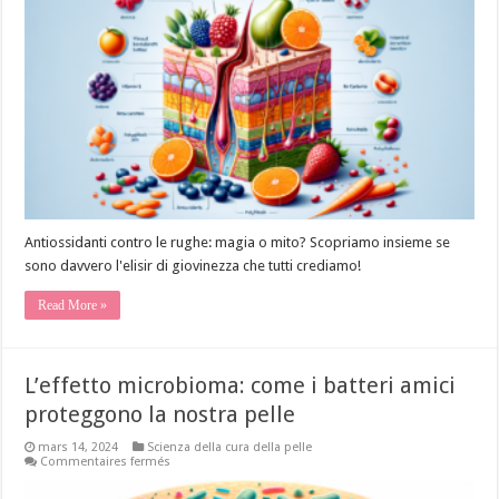
sono
e
come
combattono
l’invecchiamento
cutaneo
Antiossidanti contro le rughe: magia o mito? Scopriamo insieme se
sono davvero l'elisir di giovinezza che tutti crediamo!
Read More »
L’effetto microbioma: come i batteri amici
proteggono la nostra pelle
mars 14, 2024
Scienza della cura della pelle
sur
Commentaires fermés
L’effetto
microbioma: