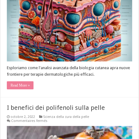
Biologia
Cutanea
per
Terapie
Migliorate
Esploriamo come l'analisi avanzata della biologia cutanea apra nuove
frontiere per terapie dermatologiche più efficaci.
Read More »
I benefici dei polifenoli sulla pelle
octobre 2, 2022
Scienza della cura della pelle
sur
Commentaires fermés
I
benefici
dei
polifenoli