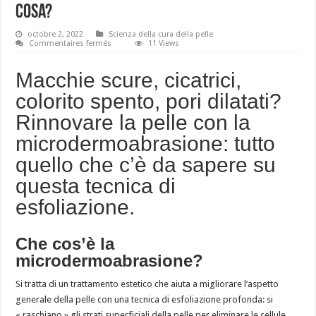
cosa?
octobre 2, 2022
Scienza della cura della pelle
sur
Commentaires fermés
11 Views
Microdermoabrasione:
per
chi,
Macchie scure, cicatrici,
per
che
colorito spento, pori dilatati?
cosa?
Rinnovare la pelle con la
microdermoabrasione: tutto
quello che c’è da sapere su
questa tecnica di
esfoliazione.
Che cos’è la
microdermoabrasione?
Si tratta di un trattamento estetico che aiuta a migliorare l’aspetto
generale della pelle con una tecnica di esfoliazione profonda: si
« raschiano » gli strati superficiali della pelle per eliminare le cellule