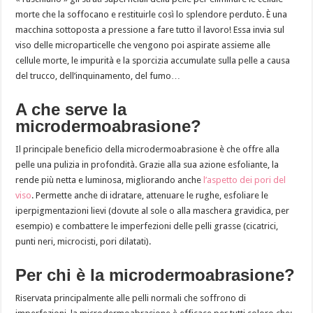
morte che la soffocano e restituirle così lo splendore perduto. È una
macchina sottoposta a pressione a fare tutto il lavoro! Essa invia sul
viso delle microparticelle che vengono poi aspirate assieme alle
cellule morte, le impurità e la sporcizia accumulate sulla pelle a causa
del trucco, dell’inquinamento, del fumo…
A che serve la
microdermoabrasione?
Il principale beneficio della microdermoabrasione è che offre alla
pelle una pulizia in profondità. Grazie alla sua azione esfoliante, la
rende più netta e luminosa, migliorando anche
l’aspetto dei pori del
viso
. Permette anche di idratare, attenuare le rughe, esfoliare le
iperpigmentazioni lievi (dovute al sole o alla maschera gravidica, per
esempio) e combattere le imperfezioni delle pelli grasse (cicatrici,
punti neri, microcisti, pori dilatati).
Per chi è la microdermoabrasione?
Riservata principalmente alle pelli normali che soffrono di