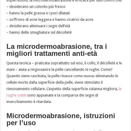
imperfezioni, la microdermoabrasione è efficace per tutti coloro che:
– desiderano un colorito più fresco
– hanno la pelle grassa e i pori dilatati
– soffrono di acne leggera e hanno cicatrici da acne
– desiderano attenuare i segni dell’età
– hanno delle smagliature sul décolleté
La microdermoabrasione, tra i
migliori trattamenti anti-età
Questa tecnica – praticata soprattutto sul viso, il collo, il décolleté e le
mani – aiuta a ringiovanire la pelle cancellando le rughe. Come?
Quando viene raschiata, la pelle rinasce come nuova: eliminando le
cellule morte dalla superficie della pelle, viene stimolato il
rinnovamento cellulare. L’aspetto della superficie cutanea migliora,
le
rughe sottili
sono appianate e la comparsa dei segni di
invecchiamento è ritardata.
Microdermoabrasione, istruzioni
per l’uso