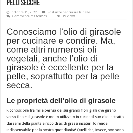
pelli secche
octobre 11, 2022
Sostanze per curare la pelle
sur
Commentaires fermés
19 Views
Olio
di
girasole,
Conosciamo l’olio di girasole
l’olio
protettore
per cucinare e condire. Ma,
delle
pelli
come altri numerosi oli
secche
vegetali, anche l’olio di
girasole è eccellente per la
pelle, soprattutto per la pelle
secca.
Le proprietà dell’olio di girasole
Riconoscibile fra mille per via dei sui grandi fiori gialli che girano
verso il sole, il girasole è molto utilizzato in cucina: il suo olio, estratto
dai semi della pianta e ricco di acidi grassi insaturi, lo rende
indispensabile per la nostra quotidianità! Quelli che, invece, non sono