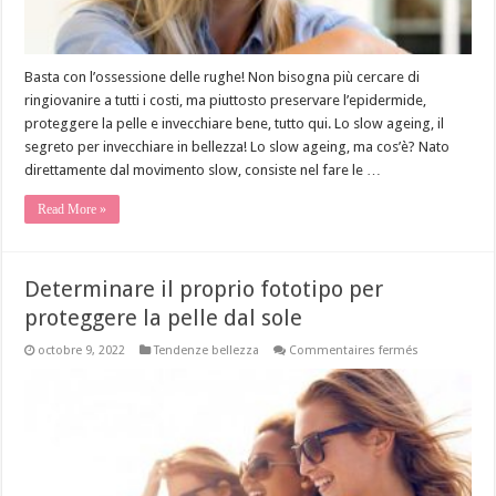
Basta con l’ossessione delle rughe! Non bisogna più cercare di
ringiovanire a tutti i costi, ma piuttosto preservare l’epidermide,
proteggere la pelle e invecchiare bene, tutto qui. Lo slow ageing, il
segreto per invecchiare in bellezza! Lo slow ageing, ma cos’è? Nato
direttamente dal movimento slow, consiste nel fare le …
Read More »
Determinare il proprio fototipo per
proteggere la pelle dal sole
sur
octobre 9, 2022
Tendenze bellezza
Commentaires fermés
Determinare
il
proprio
fototipo
per
proteggere
la
pelle
dal
sole