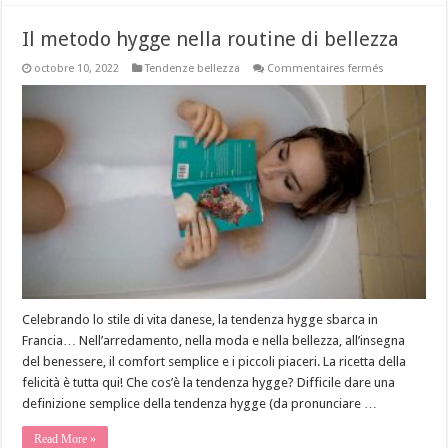
Il metodo hygge nella routine di bellezza
sur
octobre 10, 2022
Tendenze bellezza
Commentaires fermés
Il
metodo
hygge
nella
routine
di
bellezza
Celebrando lo stile di vita danese, la tendenza hygge sbarca in
Francia… Nell’arredamento, nella moda e nella bellezza, all’insegna
del benessere, il comfort semplice e i piccoli piaceri. La ricetta della
felicità è tutta qui! Che cos’è la tendenza hygge? Difficile dare una
definizione semplice della tendenza hygge (da pronunciare …
Read More »