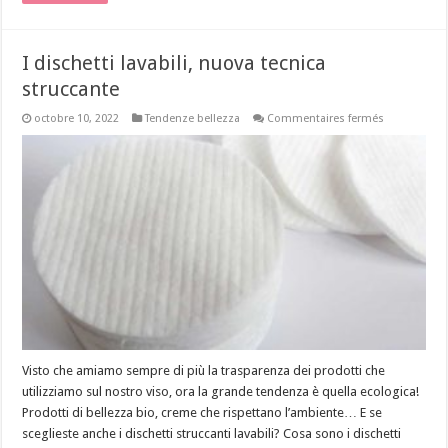
I dischetti lavabili, nuova tecnica
struccante
sur
octobre 10, 2022
Tendenze bellezza
Commentaires fermés
I
dischetti
lavabili,
nuova
tecnica
struccante
Visto che amiamo sempre di più la trasparenza dei prodotti che
utilizziamo sul nostro viso, ora la grande tendenza è quella ecologica!
Prodotti di bellezza bio, creme che rispettano l’ambiente… E se
sceglieste anche i dischetti struccanti lavabili? Cosa sono i dischetti