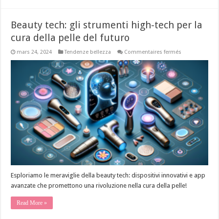
Beauty tech: gli strumenti high-tech per la
cura della pelle del futuro
sur
mars 24, 2024
Tendenze bellezza
Commentaires fermés
Beauty
tech:
gli
strumenti
high-
tech
per
la
cura
della
pelle
del
futuro
Esploriamo le meraviglie della beauty tech: dispositivi innovativi e app
avanzate che promettono una rivoluzione nella cura della pelle!
Read More »