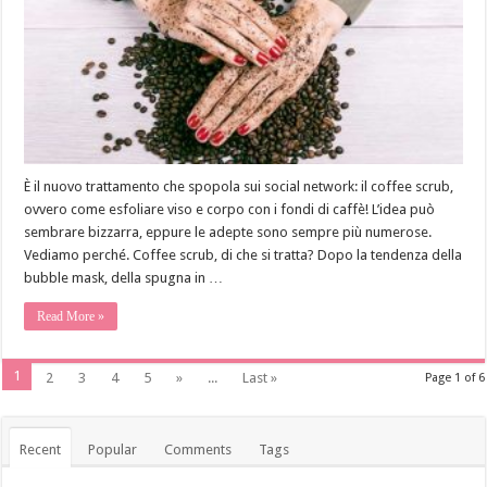
È il nuovo trattamento che spopola sui social network: il coffee scrub,
ovvero come esfoliare viso e corpo con i fondi di caffè! L’idea può
sembrare bizzarra, eppure le adepte sono sempre più numerose.
Vediamo perché. Coffee scrub, di che si tratta? Dopo la tendenza della
bubble mask, della spugna in …
Read More »
1
2
3
4
5
»
...
Last »
Page 1 of 6
Recent
Popular
Comments
Tags