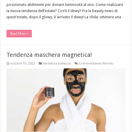
posizionato abilmente per donare luminosità al viso. Come realizzare
la nuova tendenza dell’estate? Cos’è il dewy? Fra le beauty news di
quest’estate, dopo il glowy, è arrivato il dewy! La sfida: ottenere una
…
Read More »
Tendenza maschera magnetica!
sur
octobre 10, 2022
Tendenze bellezza
Commentaires fermés
Tendenza
maschera
magnetica!