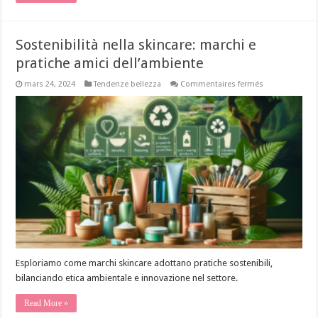
il
2024
Sostenibilità nella skincare: marchi e
pratiche amici dell’ambiente
sur
mars 24, 2024
Tendenze bellezza
Commentaires fermés
Sostenibilità
nella
skincare:
marchi
e
pratiche
amici
dell’ambiente
Esploriamo come marchi skincare adottano pratiche sostenibili,
bilanciando etica ambientale e innovazione nel settore.
Read More »