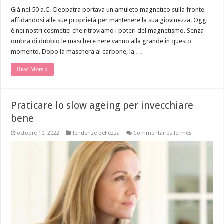
Già nel 50 a.C. Cleopatra portava un amuleto magnetico sulla fronte
affidandosi alle sue proprietà per mantenere la sua giovinezza. Oggi
è nei nostri cosmetici che ritroviamo i poteri del magnetismo. Senza
ombra di dubbio le maschere nere vanno alla grande in questo
momento. Dopo la maschera al carbone, la …
Read More »
Praticare lo slow ageing per invecchiare
bene
sur
octobre 10, 2022
Tendenze bellezza
Commentaires fermés
Praticare
lo
slow
ageing
per
invecchiare
bene