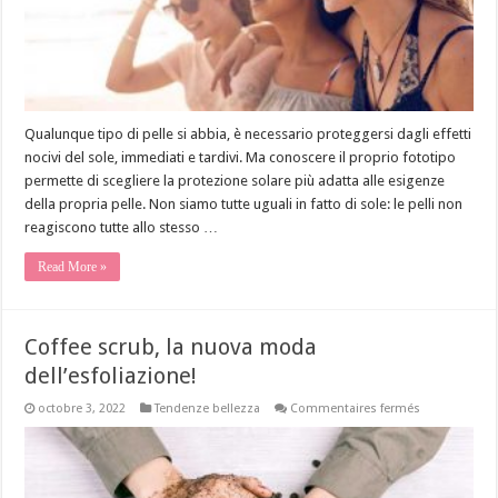
Qualunque tipo di pelle si abbia, è necessario proteggersi dagli effetti
nocivi del sole, immediati e tardivi. Ma conoscere il proprio fototipo
permette di scegliere la protezione solare più adatta alle esigenze
della propria pelle. Non siamo tutte uguali in fatto di sole: le pelli non
reagiscono tutte allo stesso …
Read More »
Coffee scrub, la nuova moda
dell’esfoliazione!
sur
octobre 3, 2022
Tendenze bellezza
Commentaires fermés
Coffee
scrub,
la
nuova
moda
dell’esfoliazi