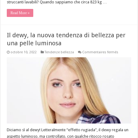
struccanti lavabili? Quando sappiamo che circa 823 kg …
Read More »
Il dewy, la nuova tendenza di bellezza per
una pelle luminosa
sur
octobre 10, 2022
Tendenze bellezza
Commentaires fermés
Il
dewy,
la
nuova
tendenza
di
bellezza
per
una
pelle
luminosa
Diciamo sì al dewy! Letteralmente “effetto rugiada”, il dewy regala un
aspetto luminoso, ma controllato, con qualche ritocco rosato