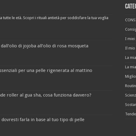
Cate
 tutte le età. Scopri i rituali antietà per soddisfare la tua voglia
CONSI
Consig
I miei
 dall’olio di jojoba all’olio di rosa mosqueta
Il mio 
La mia
La mia
ssenziali per una pelle rigenerata al mattino
Miglio
Routin
jade roller al gua sha, cosa funziona davvero?
Scienz
Sostan
Tende
dovresti farla in base al tuo tipo di pelle