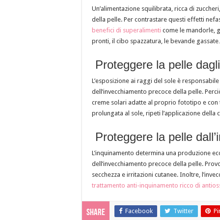
Un’alimentazione squilibrata, ricca di zuccheri
della pelle. Per contrastare questi effetti nefas
benefici di superalimenti
come le mandorle, gli 
pronti, il cibo spazzatura, le bevande gassat
Proteggere la pelle dagl
L’esposizione ai raggi del sole è responsabile
dell’invecchiamento precoce della pelle. Perc
creme solari adatte al proprio fototipo e con
prolungata al sole, ripeti l’applicazione dell
Proteggere la pelle dall
L’inquinamento determina una produzione ecces
dell’invecchiamento precoce della pelle. Provoc
secchezza e irritazioni cutanee. Inoltre, l’inve
trattamento anti-inquinamento ricco di antioss
Facebook
Twitter
Pi
Share