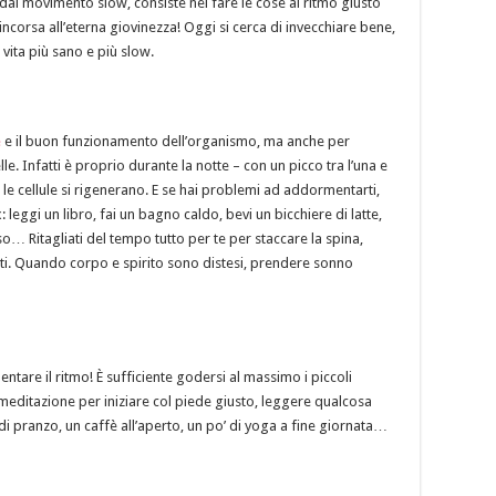
al movimento slow, consiste nel fare le cose al ritmo giusto
rincorsa all’eterna giovinezza! Oggi si cerca di invecchiare bene,
vita più sano e più slow.
e
e il buon funzionamento dell’organismo, ma anche per
le. Infatti è proprio durante la notte – con un picco tra l’una e
 e le cellule si rigenerano. E se hai problemi ad addormentarti,
 leggi un libro, fai un bagno caldo, bevi un bicchiere di latte,
so… Ritagliati del tempo tutto per te per staccare la spina,
sarti. Quando corpo e spirito sono distesi, prendere sonno
ntare il ritmo! È sufficiente godersi al massimo i piccoli
meditazione per iniziare col piede giusto, leggere qualcosa
 di pranzo, un caffè all’aperto, un po’ di yoga a fine giornata…