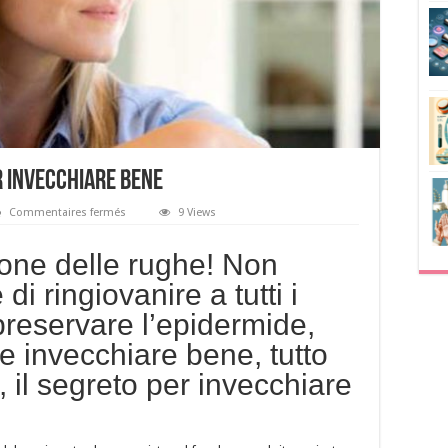
r invecchiare bene
sur
Commentaires fermés
9 Views
Praticare
lo
slow
ione delle rughe! Non
ageing
per
i ringiovanire a tutti i
invecchiare
bene
 preservare l’epidermide,
 e invecchiare bene, tutto
 il segreto per invecchiare