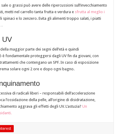
, sale o grassi può avere delle ripercussioni sull’invecchiamento
ti, metti nel carrello tanta frutta e verdura e
sfrutta al meglio i
spinaci e lo zenzero. Evita gli alimenti troppo salati, i piatti
e…
i UV
 della maggior parte dei segni dell’età e quindi
iò è fondamentale proteggersi dagli UV fin da giovani, con
 trattamenti che contengano un SPF. In caso di esposizione
a crema solare ogni 2 ore e dopo ogni bagno.
’inquinamento
siva di radicali liberi – responsabili dell’accelerazione
a l’ossidazione della pelle, all’origine di disidratazione,
cchiamento aggrava gli effetti degli UV. L’astuzia?
Un
idanti.
nterest