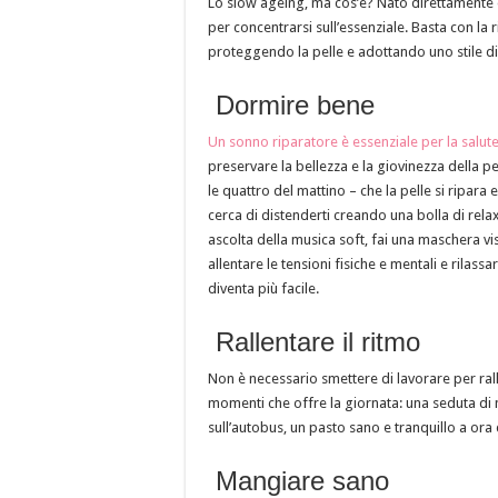
Lo slow ageing, ma cos’è? Nato direttamente d
per concentrarsi sull’essenziale. Basta con la 
proteggendo la pelle e adottando uno stile di 
Dormire bene
Un sonno riparatore è essenziale per la salut
preservare la bellezza e la giovinezza della pel
le quattro del mattino – che la pelle si ripara
cerca di distenderti creando una bolla di relax:
ascolta della musica soft, fai una maschera vi
allentare le tensioni fisiche e mentali e rilas
diventa più facile.
Rallentare il ritmo
Non è necessario smettere di lavorare per ralle
momenti che offre la giornata: una seduta di 
sull’autobus, un pasto sano e tranquillo a ora
Mangiare sano