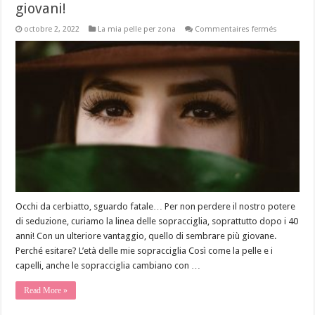
giovani!
sur
octobre 2, 2022
La mia pelle per zona
Commentaires fermés
Sopraccigl
perfette
per
sembrare
più
giovani!
Occhi da cerbiatto, sguardo fatale… Per non perdere il nostro potere
di seduzione, curiamo la linea delle sopracciglia, soprattutto dopo i 40
anni! Con un ulteriore vantaggio, quello di sembrare più giovane.
Perché esitare? L’età delle mie sopracciglia Così come la pelle e i
capelli, anche le sopracciglia cambiano con …
Read More »