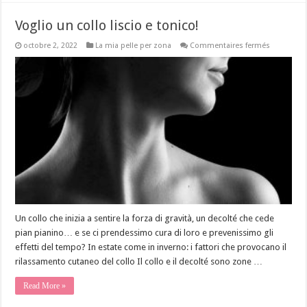
Voglio un collo liscio e tonico!
sur
octobre 2, 2022
La mia pelle per zona
Commentaires fermés
Voglio
un
collo
liscio
e
tonico!
Un collo che inizia a sentire la forza di gravità, un decolté che cede
pian pianino… e se ci prendessimo cura di loro e prevenissimo gli
effetti del tempo? In estate come in inverno: i fattori che provocano il
rilassamento cutaneo del collo Il collo e il decolté sono zone …
Read More »