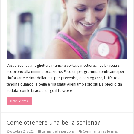
per
braccia
più
muscolos
Vestiti scollati, magliette a maniche corte, canottiere… Le braccia si
scoprono alla minima occasione. Ecco un programma tonificante per
rinforzarle e rimodellarle. E per prevenire, o correggere, l’effetto a
tendina quando la pelle è rilassata! Alleniamo i bicipiti Da piedi o da
seduta, con le braccia lungo il torace e …
Read More »
Come ottenere una bella schiena?
sur
octobre 2, 2022
La mia pelle per zona
Commentaires fermés