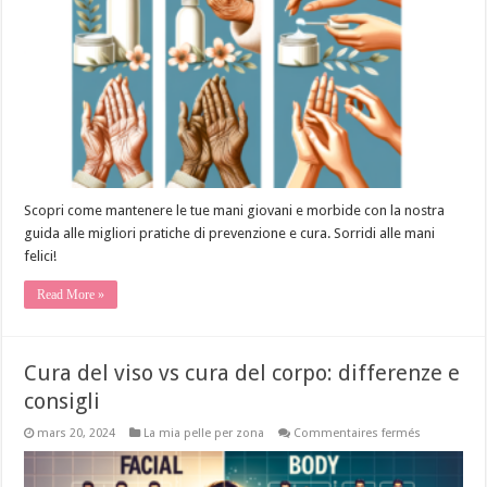
prevenire
l’invecchia
e
curare
la
secchezza
Scopri come mantenere le tue mani giovani e morbide con la nostra
guida alle migliori pratiche di prevenzione e cura. Sorridi alle mani
felici!
Read More »
Cura del viso vs cura del corpo: differenze e
consigli
sur
mars 20, 2024
La mia pelle per zona
Commentaires fermés
Cura
del
viso