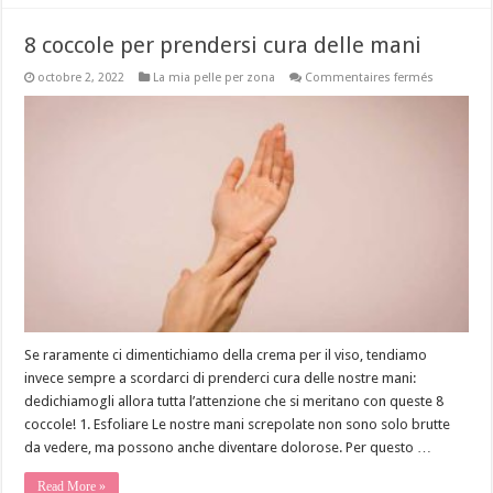
8 coccole per prendersi cura delle mani
sur
octobre 2, 2022
La mia pelle per zona
Commentaires fermés
8
coccole
per
prendersi
cura
delle
mani
Se raramente ci dimentichiamo della crema per il viso, tendiamo
invece sempre a scordarci di prenderci cura delle nostre mani:
dedichiamogli allora tutta l’attenzione che si meritano con queste 8
coccole! 1. Esfoliare Le nostre mani screpolate non sono solo brutte
da vedere, ma possono anche diventare dolorose. Per questo …
Read More »