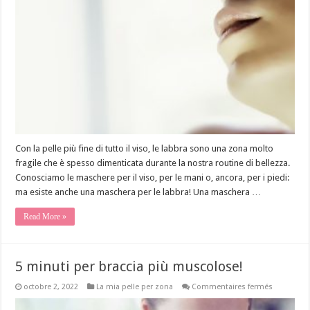
non
possiamo
più
farne
a
meno!
Con la pelle più fine di tutto il viso, le labbra sono una zona molto
fragile che è spesso dimenticata durante la nostra routine di bellezza.
Conosciamo le maschere per il viso, per le mani o, ancora, per i piedi:
ma esiste anche una maschera per le labbra! Una maschera …
Read More »
5 minuti per braccia più muscolose!
sur
octobre 2, 2022
La mia pelle per zona
Commentaires fermés
5
minuti