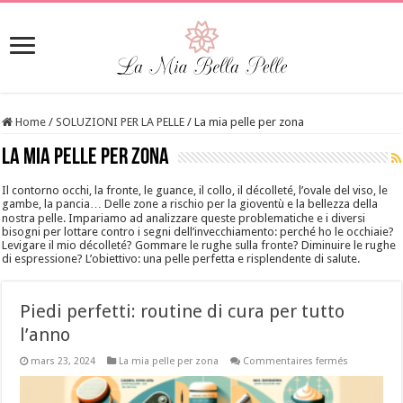
Home
/
SOLUZIONI PER LA PELLE
/
La mia pelle per zona
La mia pelle per zona
Il contorno occhi, la fronte, le guance, il collo, il décolleté, l’ovale del viso, le
gambe, la pancia… Delle zone a rischio per la gioventù e la bellezza della
nostra pelle. Impariamo ad analizzare queste problematiche e i diversi
bisogni per lottare contro i segni dell’invecchiamento: perché ho le occhiaie?
Levigare il mio décolleté? Gommare le rughe sulla fronte? Diminuire le rughe
di espressione? L’obiettivo: una pelle perfetta e risplendente di salute.
Piedi perfetti: routine di cura per tutto
l’anno
sur
mars 23, 2024
La mia pelle per zona
Commentaires fermés
Piedi
perfetti:
routine