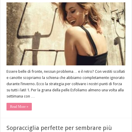
Come
ottenere
una
bella
schiena?
Essere belle di fronte, nessun problema… e il retro? Con vestiti scollati
e canotte scopriamo la schiena che abbiamo completamente ignorato
durante l’inverno. Ecco la strategia per coltivare i nostri punti di forza
su tutti i lati! 1. Per la grana della pelle Esfoliamo almeno una volta alla
settimana con …
Read More »
Sopracciglia perfette per sembrare più