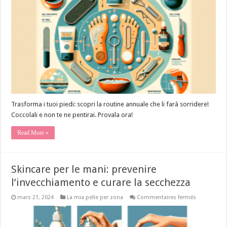
di
cura
per
tutto
l’anno
Trasforma i tuoi piedi: scopri la routine annuale che li farà sorridere!
Coccolali e non te ne pentirai. Provala ora!
Read More »
Skincare per le mani: prevenire
l’invecchiamento e curare la secchezza
sur
mars 21, 2024
La mia pelle per zona
Commentaires fermés
Skincare
per
le
mani: