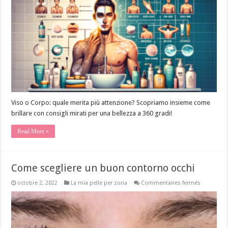
vs
cura
del
corpo:
differenze
e
consigli
Viso o Corpo: quale merita più attenzione? Scopriamo insieme come
brillare con consigli mirati per una bellezza a 360 gradi!
Read More »
Come scegliere un buon contorno occhi
sur
octobre 2, 2022
La mia pelle per zona
Commentaires fermés
Come
scegliere
un
buon
contorno
occhi