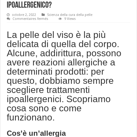
ipoallergenico?
octobre 2, 2022
Scienza della cura della pelle
sur
Commentaires fermés
9 Views
Cosa
si
intende
La pelle del viso è la più
con
trattamento
delicata di quella del corpo.
ipoallergenico?
Alcune, addirittura, possono
avere reazioni allergiche a
determinati prodotti: per
questo, dobbiamo sempre
scegliere trattamenti
ipoallergenici. Scopriamo
cosa sono e come
funzionano.
Cos’è un’allergia