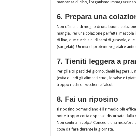
mancanza di cibo, l’organismo immagazzinerà
6. Prepara una colazio
Non c’è nulla di meglio di una buona colazion
mangia. Per una colazione perfetta, mescola in
di lino, due cucchiaini di semi di girasole, due
(surgelati). Un mix di proteine vegetali e anti
7. Tieniti leggera a pr
Per gli altri pasti del giorno, tieniti leggera. E
(evita quindi gli alimenti crudi, le salse e i piat
troppo ricchi di zuccheri e l’alcol.
8. Fai un riposino
Il riposino pomeridiano
è il rimedio più effi
notte troppo corta e spesso disturbata dalla c
Non sentirti in colpa! Concediti una mezz’ora d
cose da fare durante la giornata.