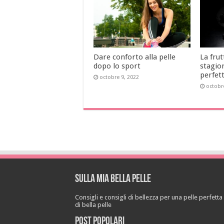
Dare conforto alla pelle
La frut
dopo lo sport
stagio
perfet
octobre 9, 2022
octobr
Sulla mia bella pelle
Consigli e consigli di bellezza per una pelle perfetta a
di bella pelle
Post popolari