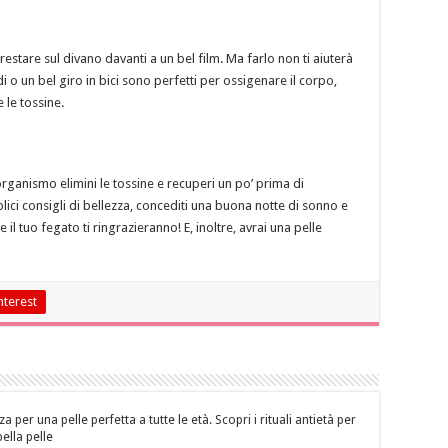
restare sul divano davanti a un bel film. Ma farlo non ti aiuterà
i o un bel giro in bici sono perfetti per ossigenare il corpo,
 le tossine.
rganismo elimini le tossine e recuperi un po’ prima di
lici consigli di bellezza, concediti una buona notte di sonno e
 il tuo fegato ti ringrazieranno! E, inoltre, avrai una pelle
nterest
za per una pelle perfetta a tutte le età. Scopri i rituali antietà per
bella pelle