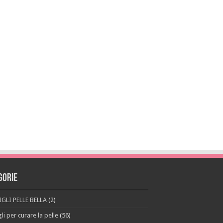
gorie
GLI PELLE BELLA
(2)
li per curare la pelle
(56)