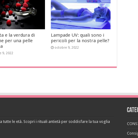
ta e la verdura di
Lampade UV: quali sono i
ne per una pelle
pericoli per la nostra pelle?
ta
octobre 9, 2022
e 9, 2022
Cate
 tutte le età. Scopri i rituali antietà per soddisfare la tua voglia
CONSI
Consig