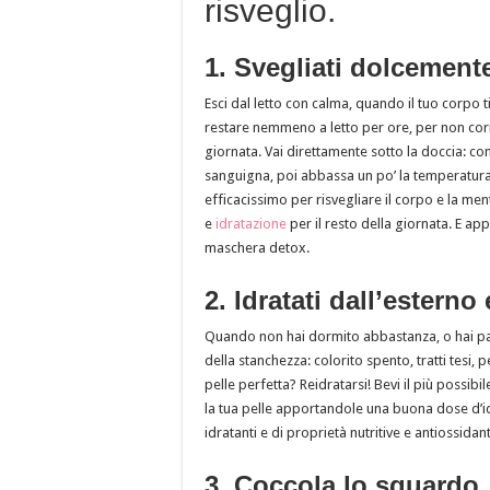
risveglio.
1. Svegliati dolcement
Esci dal letto con calma, quando il tuo corpo t
restare nemmeno a letto per ore, per non correr
giornata. Vai direttamente sotto la doccia: co
sanguigna, poi abbassa un po’ la temperatura
efficacissimo per risvegliare il corpo e la me
e
idratazione
per il resto della giornata. E a
maschera detox.
2. Idratati dall’esterno 
Quando non hai dormito abbastanza, o hai pass
della stanchezza: colorito spento, tratti tesi
pelle perfetta? Reidratarsi! Bevi il più possibil
la tua pelle apportandole una buona dose d’idra
idratanti e di proprietà nutritive e antiossidant
3. Coccola lo sguardo