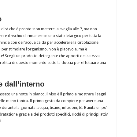
e
i dirà che è pronto: non mettere la sveglia alle 7, ma non
e il rischio di rimanere in uno stato letargico per tutta la
mincia con dell’acqua calda per accelerare la circolazione
 per stimolare l’organismo. Non è piacevole, ma è
nte! Scegli un prodotto detergente che apporti delicatezza
pprofitta di questo momento sotto la doccia per effettuare una
e dall’interno
ato una notte in bianco, il viso è il primo a mostrare i segni
, pelle meno tonica. Il primo gesto da compiere per avere una
e durante la giornata: acqua, tisane, infusioni, tè. E aiuta un po’
tazione grazie a dei prodotti specifici, ricchi di principi attivi
i.