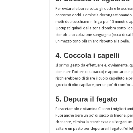
Per evitare le borse sotto gli occhi e le occh
contorno occhi. Comincia decongestionando lo
metti due cucchiaini in frigo per 15 minuti e a
Occupati quindi della zona d’ombra sotto l’occ
stimoli la circolazione sanguigna (ricco di ca
un mezzo tono più chiaro rispetto alla pelle.
4. Coccola i capelli
Il primo gesto da effettuare è, ovviamente, que
eliminare l’odore di tabacco) e apportare un p
rischierebbero di tirare il cuoio capelluto e p
goccia di olio capillare, per un po’ di comfort.
5. Depura il fegato
Paracetamolo e vitamina C sono i migliori amici
Puoi anche bere un po’ di succo di limone, per
drenante, elimina la stanchezza dall’organism
saltare un pasto per depurare il fegato, l’effe