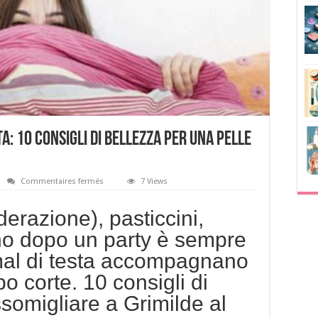
a: 10 consigli di bellezza per una pelle
sur
Commentaires fermés
7 Views
Pelle
perfetta
dopo
razione), pasticcini,
una
festa:
rno dopo un party è sempre
10
consigli
 mal di testa accompagnano
di
bellezza
per
po corte. 10 consigli di
una
pelle
somigliare a Grimilde al
al
top!