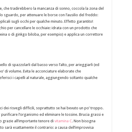
iaie, che tradirebbero la mancanza di sonno, coccola la zona del
 sguardo, per attenuare le borse con l’ausilio del freddo:
pplicali sugli occhi per qualche minuto. Effetto garantito!
hio per cancellare le occhiaie: idrata con un prodotto che
ffeina o di ginkgo biloba, per esempio) e applica un correttore
llo di spazzolarli dal basso verso l’alto, per arieggiarli (ed
o’ di volume. Evita le acconciature elaborate che
referisci i capelli al naturale, aggiungendo soltanto qualche
 dei risvegli difficili, soprattutto se hai bevuto un po’ troppo.
 purificare l’organismo ed eliminare le tossine. Brucia grassi e
o grazie all’importante tenore di
vitamina C
. Non bisogna
tto sarà esattamente il contrario: a causa dell’improvvisa