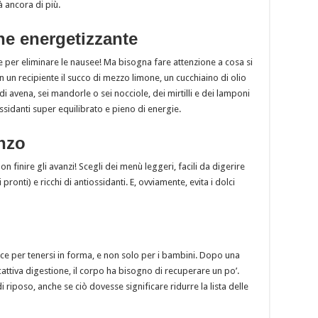
 ancora di più.
ne energetizzante
e per eliminare le nausee! Ma bisogna fare attenzione a cosa si
 un recipiente il succo di mezzo limone, un cucchiaino di olio
 di avena, sei mandorle o sei nocciole, dei mirtilli e dei lamponi
ossidanti super equilibrato e pieno di energie.
anzo
 non finire gli avanzi! Scegli dei menù leggeri, facili da digerire
ti pronti) e ricchi di antiossidanti. E, ovviamente, evita i dolci
cace per tenersi in forma, e non solo per i bambini. Dopo una
attiva digestione, il corpo ha bisogno di recuperare un po’.
i riposo, anche se ciò dovesse significare ridurre la lista delle