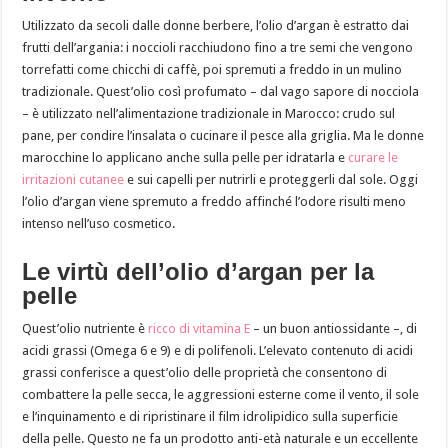
Utilizzato da secoli dalle donne berbere, l’olio d’argan è estratto dai
frutti dell’argania: i noccioli racchiudono fino a tre semi che vengono
torrefatti come chicchi di caffè, poi spremuti a freddo in un mulino
tradizionale. Quest’olio così profumato – dal vago sapore di nocciola
– è utilizzato nell’alimentazione tradizionale in Marocco: crudo sul
pane, per condire l’insalata o cucinare il pesce alla griglia. Ma le donne
marocchine lo applicano anche sulla pelle per idratarla e
curare le
irritazioni cutanee
e sui capelli per nutrirli e proteggerli dal sole. Oggi
l’olio d’argan viene spremuto a freddo affinché l’odore risulti meno
intenso nell’uso cosmetico.
Le virtù dell’olio d’argan per la
pelle
Quest’olio nutriente è
ricco di vitamina E
– un buon antiossidante –, di
acidi grassi (Omega 6 e 9) e di polifenoli. L’elevato contenuto di acidi
grassi conferisce a quest’olio delle proprietà che consentono di
combattere la pelle secca, le aggressioni esterne come il vento, il sole
e l’inquinamento e di ripristinare il film idrolipidico sulla superficie
della pelle. Questo ne fa un prodotto anti-età naturale e un eccellente