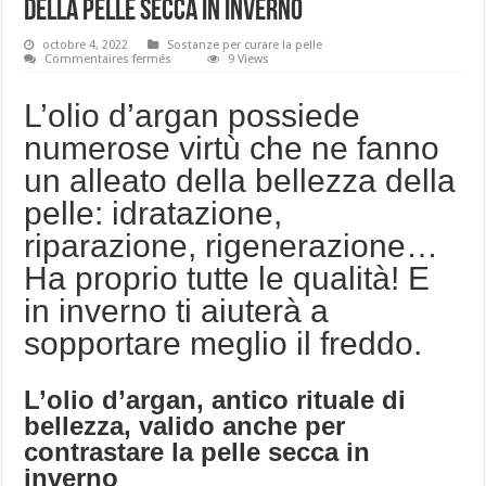
della pelle secca in inverno
octobre 4, 2022
Sostanze per curare la pelle
sur
Commentaires fermés
9 Views
L’olio
d’argan,
per
L’olio d’argan possiede
allontanare
l’incubo
numerose virtù che ne fanno
della
pelle
un alleato della bellezza della
secca
in
inverno
pelle: idratazione,
riparazione, rigenerazione…
Ha proprio tutte le qualità! E
in inverno ti aiuterà a
sopportare meglio il freddo.
L’olio d’argan, antico rituale di
bellezza, valido anche per
contrastare la pelle secca in
inverno