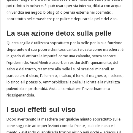
poi ridotto in polvere. Si può usare per via interna, diluita con acqua
(in vendita nei negozi biologici) o per via esterna nei cosmetici,
soprattutto nelle maschere per pulire e depurare la pelle del viso.
La sua azione detox sulla pelle
Questa argilla è utilizzata soprattutto per la pelle per la sua funzione
depurante e il suo potere disintossicante. Se usata come maschera, è
in grado di attirare le impurità come una calamita, senza seccare
l’epidermide. Anzi! Mentre assorbe i residui dell’inquinamento, del
sebo e del trucco, trasmette alla pelle i suoi preziosi minerali. In
particolare il silicio, l’alluminio, il calcio, il ferro, il magnesio, il selenio,
lo zinco e il potassio. Ammorbidisce la pelle, la idrata e la rivitalizza
pulendola in profondità. Aiuta a combattere l’invecchiamento
riossigenandola.
I suoi effetti sul viso
Dopo aver tenuto la maschera per qualche minuto soprattutto sulle
zone soggette ad imperfezioni come la fronte, le ali del naso e il
mento – evitando di applicarla troppo vicino agli occhi –, sciacqua il