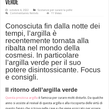
verde
octobre 4, 2022
Sostanze per curare la pelle
sur
Commentaires fermés
11 Views
I
benefici
e
Conosciuta fin dalla notte dei
l’effetto
detox
tempi, l’argilla è
dell’argilla
verde
recentemente tornata alla
ribalta nel mondo della
cosmesi. In particolare
l’argilla verde per il suo
potere disintossicante. Focus
e consigli.
Il ritorno dell’argilla verde
Questa preziosa argilla
è famosa per curare molti disturbi. Da qualche
anno si assiste al revival di questa argilla e alla riscoperta delle virtù di
questo fango che si trova nelle cave e che viene essiccato per essere