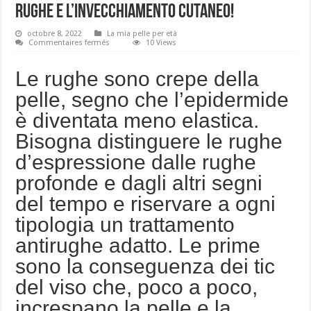
rughe e l’invecchiamento cutaneo!
octobre 8, 2022
La mia pelle per età
sur
Commentaires fermés
10 Views
Da
20
a
Le rughe sono crepe della
70
anni:
pelle, segno che l’epidermide
la
mia
è diventata meno elastica.
strategia
contro
le
Bisogna distinguere le rughe
rughe
e
d’espressione dalle rughe
l’invecchiamento
cutaneo!
profonde e dagli altri segni
del tempo e riservare a ogni
tipologia un trattamento
antirughe adatto. Le prime
sono la conseguenza dei tic
del viso che, poco a poco,
increspano la pelle e la