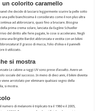
di un colorito caramello
hanel che decide di lasciarsi leggermente scurire la pelle sotto
re una pelle bianchissima è considerato come il non plus ultra
continua ad abbronzarsi, quasi fino a bruciare. Bisogna
e della prima crema solare, lanciata da Eugène Schueller
ivo del diritto alle ferie pagate, le cose si accelerano. Negli
in scena una Brigitte Bardot abbronzata e vestita con un bikini
abbronzatura! Il grasso di mucca, l’olio d’oliva e il pannelli
re è utilizzato.
he si mostra
onzate Le cabine a raggi UV sono prese d’assalto. Avere un
lo sociale del successo. In meno di dieci anni, il bikini diventa
he viene arrotolato per eliminare qualsiasi segno della
la, si mostra.
colo
 numero di melanomi è triplicato tra il 1980 e il 2005,