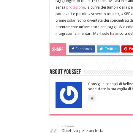
raggiungendo quasi 12.000 nuovi casi in Franci
senza
protezione
, la curva dei tumori della pe
potenza. Le parole « schermo totale », « SPF »
creme solari sono diventate dei concentrati d
attentamente un’armatura anti raggi UV e colo
integratori alimentari. Ma il sole ha ancora de
Facebook
Twitter
Pi
Share
About Youssef
Consigli e consigli di bellez
soddisfare la tua voglia di 
Previous
Obiettivo pelle perfetta: