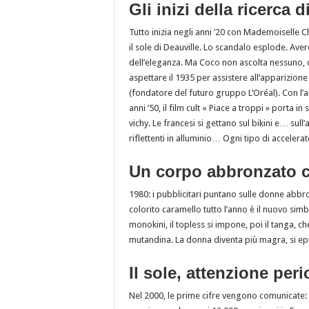
Gli inizi della ricerca 
Tutto inizia negli anni ’20 con Mademoiselle C
il sole di Deauville. Lo scandalo esplode. Ave
dell’eleganza. Ma Coco non ascolta nessuno, 
aspettare il 1935 per assistere all’apparizion
(fondatore del futuro gruppo L’Oréal). Con l’arr
anni ’50, il film cult « Piace a troppi » porta 
vichy. Le francesi si gettano sul bikini e… sull’
riflettenti in alluminio… Ogni tipo di accelerato
Un corpo abbronzato c
1980: i pubblicitari puntano sulle donne abbr
colorito caramello tutto l’anno è il nuovo simbo
monokini, il topless si impone, poi il tanga, c
mutandina. La donna diventa più magra, si epi
Il sole, attenzione peri
Nel 2000, le prime cifre vengono comunicate: il