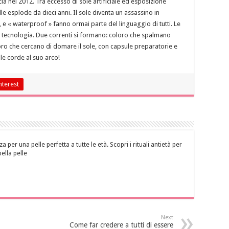
a nel 2012. Tra eccesso di sole artificiale ed esposizione
lle esplode da dieci anni. Il sole diventa un assassino in
, e « waterproof » fanno ormai parte del linguaggio di tutti. Le
i tecnologia. Due correnti si formano: coloro che spalmano
ro che cercano di domare il sole, con capsule preparatorie e
lle corde al suo arco!
nterest
za per una pelle perfetta a tutte le età. Scopri i rituali antietà per
bella pelle
Next
Come far credere a tutti di essere