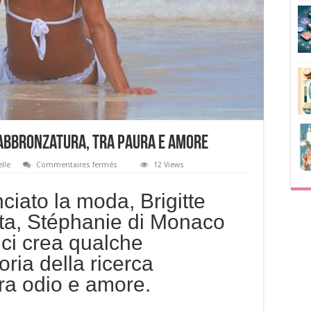
l’abbronzatura, tra paura e amore
sur
elle
Commentaires fermés
12 Views
Beauty
story:
la
iato la moda, Brigitte
storia
dell’abbronzatura,
ata, Stéphanie di Monaco
tra
paura
i ci crea qualche
e
amore
ria della ricerca
tra odio e amore.