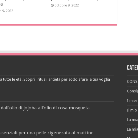
ta
octobre 9, 2022
e 9, 2022
Cate
 tutte le età. Scopri i rituali antietà per soddisfare la tua voglia
CONSI
Consig
I miei
 dall’olio di jojoba all’olio di rosa mosqueta
Il mio 
La mia
La mia
ssenziali per una pelle rigenerata al mattino