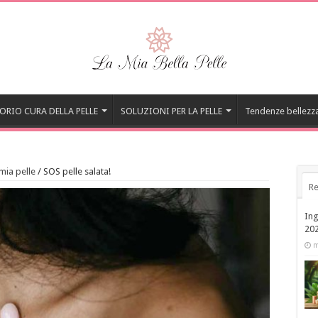
ORIO CURA DELLA PELLE
SOLUZIONI PER LA PELLE
Tendenze bellezz
 mia pelle
/
SOS pelle salata!
Re
Ing
20
m