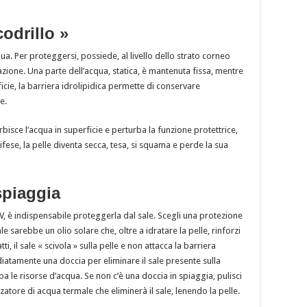
codrillo »
ua. Per proteggersi, possiede, al livello dello strato corneo
ione. Una parte dell’acqua, statica, è mantenuta fissa, mentre
rficie, la barriera idrolipidica permette di conservare
e.
rbisce l’acqua in superficie e perturba la funzione protettrice,
fese, la pelle diventa secca, tesa, si squama e perde la sua
spiaggia
V, è indispensabile proteggerla dal sale. Scegli una protezione
eale sarebbe un olio solare che, oltre a idratare la pelle, rinforzi
tti, il sale « scivola » sulla pelle e non attacca la barriera
iatamente una doccia per eliminare il sale presente sulla
ba le risorse d’acqua. Se non c’è una doccia in spiaggia, pulisci
zatore di acqua termale che eliminerà il sale, lenendo la pelle.