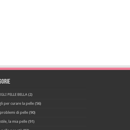
gorie
GLI PELLE BELLA
(2)
li per curare la pelle
(56)
 problemi di pelle
(90)
stile, la mia pelle
(91)