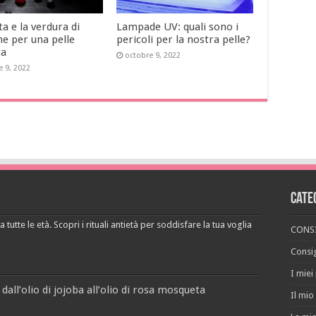
ta e la verdura di
Lampade UV: quali sono i
ne per una pelle
pericoli per la nostra pelle?
ta
octobre 9, 2022
e 9, 2022
Cate
 tutte le età. Scopri i rituali antietà per soddisfare la tua voglia
CONSI
Consig
I miei
 dall’olio di jojoba all’olio di rosa mosqueta
Il mio 