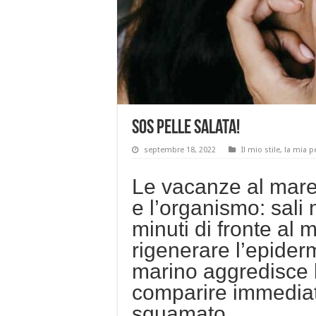
SOS pelle salata!
septembre 18, 2022
Il mio stile, la mia p
Le vacanze al mare 
e l’organismo: sali 
minuti di fronte al
rigenerare l’epiderm
marino aggredisce l
comparire immediat
squamato…