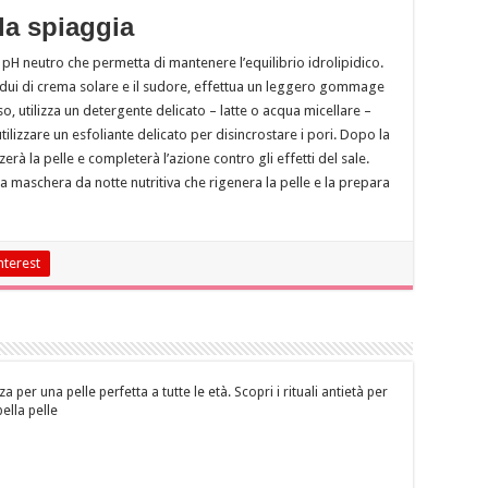
la spiaggia
l pH neutro che permetta di mantenere l’equilibrio idrolipidico.
residui di crema solare e il sudore, effettua un leggero gommage
 viso, utilizza un detergente delicato – latte o acqua micellare –
utilizzare un esfoliante delicato per disincrostare i pori. Dopo la
erà la pelle e completerà l’azione contro gli effetti del sale.
a maschera da notte nutritiva che rigenera la pelle e la prepara
nterest
za per una pelle perfetta a tutte le età. Scopri i rituali antietà per
bella pelle