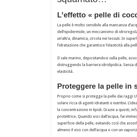
L’effetto « pelle di coc
La pelle è molto sensibile alla mancanza d’acq
dell’epidermide, un meccanismo di idroregolaz
un’altra, dinamica, circola nei tessuti. In supe
l’idratazione che garantisce l’elasticità alla pell
Il sale marino, depositandosi sulla pelle, asso
distruggendo la barriera idrolipidica. Senza di
elasticità.
Proteggere la pelle in 
Proprio come si protegge la pelle dai raggi U
solare ricca di agenti idratanti e nutritivi. L’id
la concentrazione in lipidi. Grazie a questi, infa
protettrice. Quando esci dall’acqua, fai immed
superficie della pelle, evitando così che assor
almeno il viso con dell’acqua o con un vaporiz