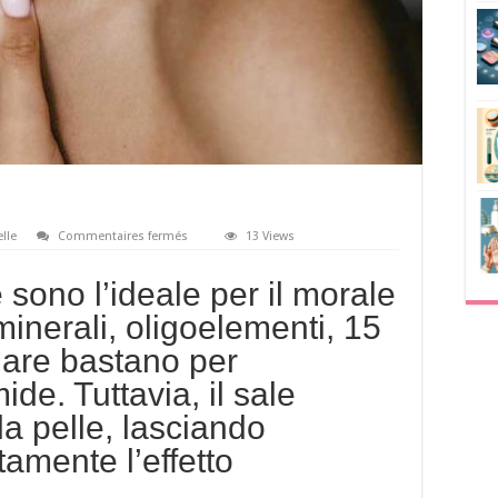
sur
elle
Commentaires fermés
13 Views
SOS
pelle
salata!
sono l’ideale per il morale
minerali, oligoelementi, 15
 mare bastano per
ide. Tuttavia, il sale
a pelle, lasciando
amente l’effetto