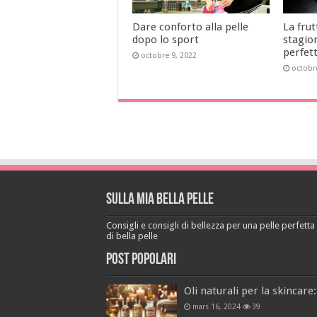
Dare conforto alla pelle
La frut
dopo lo sport
stagio
perfet
octobre 9, 2022
octobr
Sulla mia bella pelle
Consigli e consigli di bellezza per una pelle perfetta a
di bella pelle
Post popolari
Oli naturali per la skincare:
mars 16, 2024
39