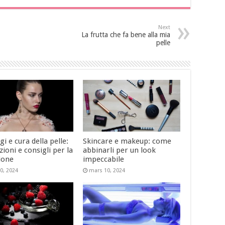
Next
La frutta che fa bene alla mia
pelle
i e cura della pelle:
Skincare e makeup: come
ioni e consigli per la
abbinarli per un look
ione
impeccabile
0, 2024
mars 10, 2024