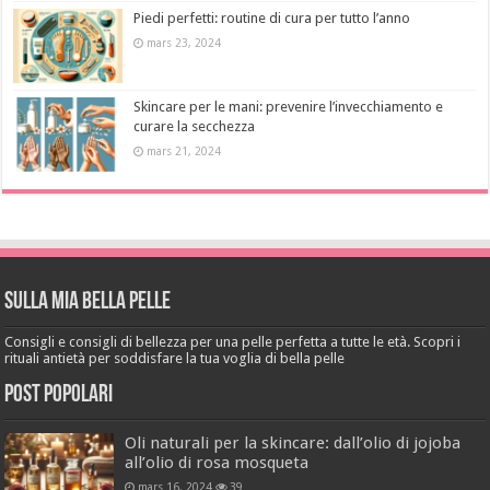
Piedi perfetti: routine di cura per tutto l’anno
mars 23, 2024
Skincare per le mani: prevenire l’invecchiamento e
curare la secchezza
mars 21, 2024
Sulla mia bella pelle
Consigli e consigli di bellezza per una pelle perfetta a tutte le età. Scopri i
rituali antietà per soddisfare la tua voglia di bella pelle
Post popolari
Oli naturali per la skincare: dall’olio di jojoba
all’olio di rosa mosqueta
mars 16, 2024
39