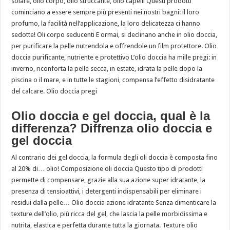
solare, olio corpo, olio struccante, olio capelli Questi prodotti
cominciano a essere sempre più presenti nei nostri bagni: il loro
profumo, la facilità nell’applicazione, la loro delicatezza ci hanno
sedotte! Oli corpo seducenti E ormai, si declinano anche in olio doccia,
per purificare la pelle nutrendola e offrendole un film protettore. Olio
doccia purificante, nutriente e protettivo L’olio doccia ha mille pregi: in
inverno, riconforta la pelle secca, in estate, idrata la pelle dopo la
piscina o il mare, e in tutte le stagioni, compensa l’effetto disidratante
del calcare. Olio doccia pregi
Olio doccia e gel doccia, qual è la
differenza? Diffrenza olio doccia e
gel doccia
Al contrario dei gel doccia, la formula degli oli doccia è composta fino
al 20% di… olio! Composizione oli doccia Questo tipo di prodotti
permette di compensare, grazie alla sua azione super idratante, la
presenza di tensioattivi, i detergenti indispensabili per eliminare i
residui dalla pelle… Olio doccia azione idratante Senza dimenticare la
texture dell’olio, più ricca del gel, che lascia la pelle morbidissima e
nutrita, elastica e perfetta durante tutta la giornata. Texture olio