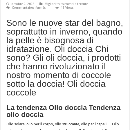
octobre 2, 2022
Migliori trattamenti e texture
sur
Commentaires fermés
13 Views
Olio
doccia:
cos’ha
Sono le nuove star del bagno,
più
degli
soprattutto in inverno, quando
altri?
la pelle è bisognosa di
idratazione. Oli doccia Chi
sono? Gli oli doccia, i prodotti
che hanno rivoluzionato il
nostro momento di coccole
sotto la doccia! Oli doccia
coccole
La tendenza Olio doccia Tendenza
olio doccia
Olio solare, olio per il corpo, olio struccante, olio per i capelli… Olio