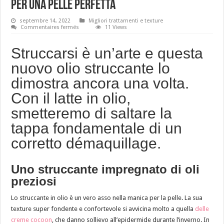
per una pelle perfetta
septembre 14, 2022
Migliori trattamenti e texture
sur
Commentaires fermés
11 Views
Latte
in
olio,
Struccarsi è un’arte e questa
la
nuova
nuovo olio struccante lo
texture
struccante
dimostra ancora una volta.
per
una
pelle
Con il latte in olio,
perfetta
smetteremo di saltare la
tappa fondamentale di un
corretto démaquillage.
Uno struccante impregnato di oli
preziosi
Lo struccante in olio è un vero asso nella manica per la pelle. La sua
texture super fondente e confortevole si avvicina molto a quella
delle
creme cocoon
, che danno sollievo all’epidermide durante l’inverno. In