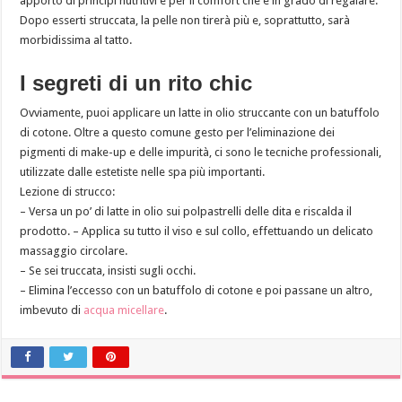
apporto di principi nutritivi e per il comfort che è in grado di regalare.
Dopo esserti struccata, la pelle non tirerà più e, soprattutto, sarà
morbidissima al tatto.
I segreti di un rito chic
Ovviamente, puoi applicare un latte in olio struccante con un batuffolo
di cotone. Oltre a questo comune gesto per l’eliminazione dei
pigmenti di make-up e delle impurità, ci sono le tecniche professionali,
utilizzate dalle estetiste nelle spa più importanti.
Lezione di strucco:
– Versa un po’ di latte in olio sui polpastrelli delle dita e riscalda il
prodotto. – Applica su tutto il viso e sul collo, effettuando un delicato
massaggio circolare.
– Se sei truccata, insisti sugli occhi.
– Elimina l’eccesso con un batuffolo di cotone e poi passane un altro,
imbevuto di
acqua micellare
.