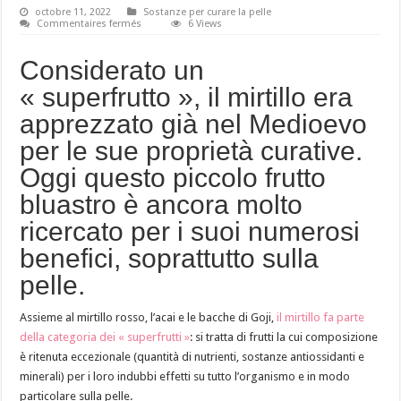
octobre 11, 2022
Sostanze per curare la pelle
sur
Commentaires fermés
6 Views
Il
mirtillo
al
Considerato un
servizio
della
« superfrutto », il mirtillo era
pelle
apprezzato già nel Medioevo
per le sue proprietà curative.
Oggi questo piccolo frutto
bluastro è ancora molto
ricercato per i suoi numerosi
benefici, soprattutto sulla
pelle.
Assieme al mirtillo rosso, l’acai e le bacche di Goji,
il mirtillo fa parte
della categoria dei « superfrutti »
: si tratta di frutti la cui composizione
è ritenuta eccezionale (quantità di nutrienti, sostanze antiossidanti e
minerali) per i loro indubbi effetti su tutto l’organismo e in modo
particolare sulla pelle.