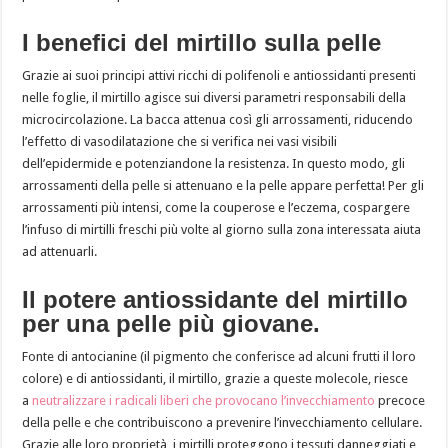
I benefici del mirtillo sulla pelle
Grazie ai suoi principi attivi ricchi di polifenoli e antiossidanti presenti
nelle foglie, il mirtillo agisce sui diversi parametri responsabili della
microcircolazione. La bacca attenua così gli arrossamenti, riducendo
l’effetto di vasodilatazione che si verifica nei vasi visibili
dell’epidermide e potenziandone la resistenza. In questo modo, gli
arrossamenti della pelle si attenuano e la pelle appare perfetta! Per gli
arrossamenti più intensi, come la couperose e l’eczema, cospargere
l’infuso di mirtilli freschi più volte al giorno sulla zona interessata aiuta
ad attenuarli.
Il potere antiossidante del mirtillo
per una pelle più giovane.
Fonte di antocianine (il pigmento che conferisce ad alcuni frutti il loro
colore) e di antiossidanti, il mirtillo, grazie a queste molecole, riesce
a
neutralizzare i radicali liberi che provocano l’invecchiamento
precoce
della pelle e che contribuiscono a prevenire l’invecchiamento cellulare.
Grazie alle loro proprietà, i mirtilli proteggono i tessuti danneggiati e