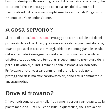
Esistono due tipi di flavonoidi: gli insolubili, chiamati anche tannini, che
catturano il ferro e proteggono contro alcuni tipi di tumore, e i
flavonoidi solubili, che sono completamente assorbiti dall’organismo
e hanno un’azione antiossidante.
A cosa servono?
Si tratta di potenti
antiossidanti
. Proteggono cioè le cellule dai danni
provocati dai radicali liberi, queste molecole di ossigeno instabili che,
quando presenti in eccesso, mangiucchiano e danneggiano le cellule
dell’epidermide. Conseguenza diretta: un funzionamento cellulare
difettoso e, dopo qualche tempo, un invecchiamento prematuro della
pelle. I flavonoidi, quindi, limitano i danni ossidativi. Ma non solo!
Rinforzano anche i vasi sanguigni e migliorano la circolazione,
proteggono dalle malattie cardiovascolari, sono anti-infiammatori e
antispasmodici.
Dove si trovano?
I flavonoidi sono presenti nella frutta e nella verdura e in quasi tutte le
piante medicinali. Tra i più conosciuti: la quercetina, che si trova per