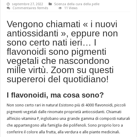
septembre 27, 2022
Scienza della cura della pelle
sur
Commentaires fermés
11 Views
I
flavonoidi,
ma
Vengono chiamati « i nuovi
a
cosa
antiossidanti », eppure non
servono?
sono certo nati ieri… I
flavonoidi sono pigmenti
vegetali che nascondono
mille virtù. Zoom su questi
supereroi del quotidiano!
I flavonoidi, ma cosa sono?
Non sono certo rari in natura! Esistono più di 4000 flavonoidi, piccoli
pigmenti vegetali dalle rinomate proprietà antiossidanti. Chiamati
all’inizio vitamina P, inglobano una grande gamma di composti naturali
che appartengono alla famiglia dei polifenoli. Sono proprio loro a
conferire il colore alla frutta, alla verdura e alle piante medicinali.