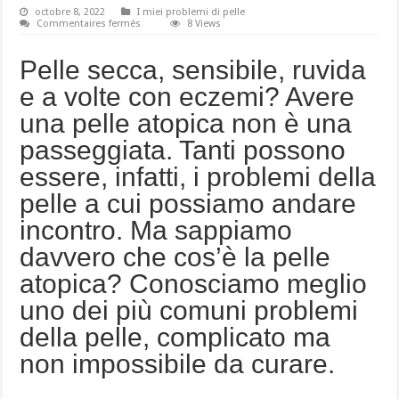
octobre 8, 2022
I miei problemi di pelle
sur
Commentaires fermés
8 Views
Vero-
Falso
sulla
Pelle secca, sensibile, ruvida
pelle
atopica
e a volte con eczemi? Avere
una pelle atopica non è una
passeggiata. Tanti possono
essere, infatti, i problemi della
pelle a cui possiamo andare
incontro. Ma sappiamo
davvero che cos’è la pelle
atopica? Conosciamo meglio
uno dei più comuni problemi
della pelle, complicato ma
non impossibile da curare.