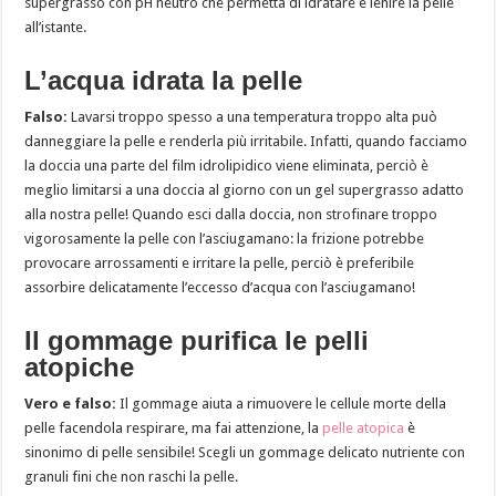
supergrasso con pH neutro che permetta di idratare e lenire la pelle
all’istante.
L’acqua idrata la pelle
Falso:
Lavarsi troppo spesso a una temperatura troppo alta può
danneggiare la pelle e renderla più irritabile. Infatti, quando facciamo
la doccia una parte del film idrolipidico viene eliminata, perciò è
meglio limitarsi a una doccia al giorno con un gel supergrasso adatto
alla nostra pelle! Quando esci dalla doccia, non strofinare troppo
vigorosamente la pelle con l’asciugamano: la frizione potrebbe
provocare arrossamenti e irritare la pelle, perciò è preferibile
assorbire delicatamente l’eccesso d’acqua con l’asciugamano!
Il gommage purifica le pelli
atopiche
Vero e falso:
Il gommage aiuta a rimuovere le cellule morte della
pelle facendola respirare, ma fai attenzione, la
pelle atopica
è
sinonimo di pelle sensibile! Scegli un gommage delicato nutriente con
granuli fini che non raschi la pelle.