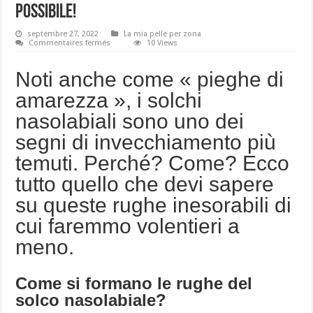
possibile!
septembre 27, 2022
La mia pelle per zona
sur
Commentaires fermés
10 Views
Solchi
nasolabiali,
facciamo
Noti anche come « pieghe di
tutto
il
amarezza », i solchi
possibile!
nasolabiali sono uno dei
segni di invecchiamento più
temuti. Perché? Come? Ecco
tutto quello che devi sapere
su queste rughe inesorabili di
cui faremmo volentieri a
meno.
Come si formano le rughe del
solco nasolabiale?