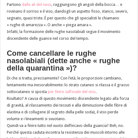
Partono
dalle ali del naso
, raggiungono gli angoli della bocca… e
rovinano il sorriso e il viso, dandogli un aspetto fisso, stanco, severo,
segnato, quasi triste. È per questo che gli specialisti le chiamano
« rughe di amarezza ». O anche « piega amara ».
Infatti, la formazione delle rughe nasolabiali segue il movimento
discendente delle guance nel corso del tempo.
Come cancellare le rughe
nasolabiali (dette anche « rughe
della quarantina »)?
Di che si tratta, precisamente? Con l’età, le proporzioni cambiano,
lentamente ma inesorabilmente: lo strato cutaneo si rilassa e il grasso
sottocutaneo si sposta
per finire sull’ovale del viso
.
Risultato? A causa di questo movimento discendente legato alla forza
di gravità, al rilassamento dei tessuti e alla diminuzione delle fibre di
elastina e di collagene (il segreto della pelle soda), il viso perde
volume e i lineamenti si svuotano.
Quindi va a finire tutto nel vuoto dell’incavo della guancia? Beh, no.
Perché questa caduta incontra la resistenza dei muscoli intorno alle