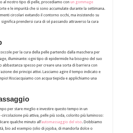
o al nostro tipo di pelle, procediamo con
un gommage
morte e le impurità che si sono accumulate durante la settimana.
nti circolari evitando il contorno occhi, ma insistendo su
 significa prendersi cura di sé passando attraverso la cura
b
i coccole per la cura della pelle partendo dalla maschera per
nti-age, illuminante: ogni tipo di epidermide ha bisogno del suo
o abbastanza spesso per creare una sorta di barriera con
azione dei principi attivi. Lasciamo agire il tempo indicato e
mpio! Risciacquiamo con acqua tiepida e applichiamo una
assaggio
 tempo per stare meglio e investire questo tempo in un
circolazione più attiva, pelle più soda, colorito più luminoso:
icare qualche minuto all’
automassaggio del viso
. Dobbiamo
tà, bio ad esempio (olio di jojoba, di mandorla dolce o