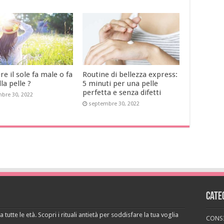
e il sole fa male o fa
Routine di bellezza express:
la pelle ?
5 minuti per una pelle
perfetta e senza difetti
bre 30, 2022
septembre 30, 2022
Cate
 tutte le età. Scopri i rituali antietà per soddisfare la tua voglia
CONSI