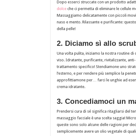
Dopo esserci struccate con un prodotto adatt
dolce
che ci permetta di eliminare le cellule 
Massaggiamo delicatamente con piccoli movime
naso e mento. Rilassante e purificante: questo
della pelle!
2. Diciamo sì allo scru
Una volta pulita, iniziamo la nostra routine d
viso. Idratante, purificante, rivitalizzante, a
trattamento specifico! Stendiamone uno strat
l’esterno, e per rendere più semplice la penetr
approfittiamone per… farci le unghie ad ese
crema idratante.
3. Concediamoci un m
Prendersi cura di sé significa ritagliarsi del
massaggio facciale è una scelta saggia! Micro-
queste sono solo alcune delle ragioni per ded
semplicemente avere un olio vegetale di quali