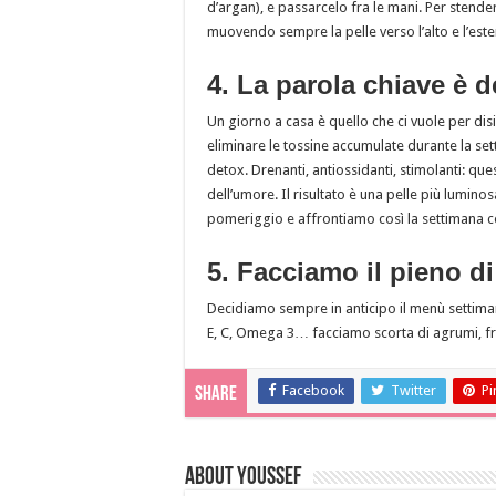
d’argan), e passarcelo fra le mani. Per stende
muovendo sempre la pelle verso l’alto e l’este
4. La parola chiave è d
Un giorno a casa è quello che ci vuole per dis
eliminare le tossine accumulate durante la s
detox. Drenanti, antiossidanti, stimolanti: qu
dell’umore. Il risultato è una pelle più lumi
pomeriggio e affrontiamo così la settimana co
5. Facciamo il pieno di
Decidiamo sempre in anticipo il menù settima
E, C, Omega 3… facciamo scorta di agrumi, frut
Facebook
Twitter
Pi
Share
About Youssef