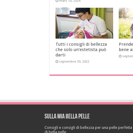
mars 10, 2024
Tutti i consigli di bellezza
Prender
che solo un’estetista può
bene al
darti
septem
septembre 30, 2022
Sulla mia bella pelle
Consigli e consigli di bellezza per una pelle perfetta a
di bella pelle