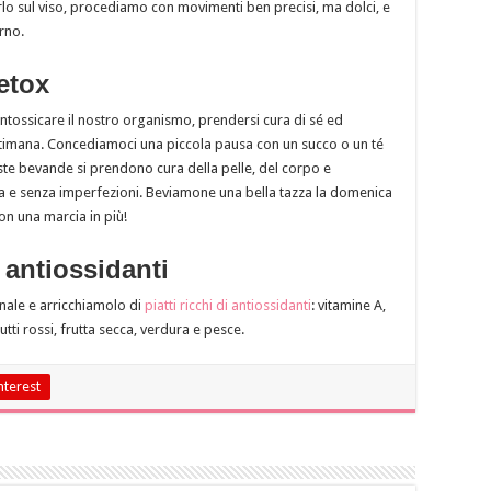
rlo sul viso, procediamo con movimenti ben precisi, ma dolci, e
rno.
etox
intossicare il nostro organismo, prendersi cura di sé ed
ettimana. Concediamoci una piccola pausa con un succo o un té
este bevande si prendono cura della pelle, del corpo e
nosa e senza imperfezioni. Beviamone una bella tazza la domenica
n una marcia in più!
 antiossidanti
nale e arricchiamolo di
piatti ricchi di antiossidanti
: vitamine A,
ti rossi, frutta secca, verdura e pesce.
nterest