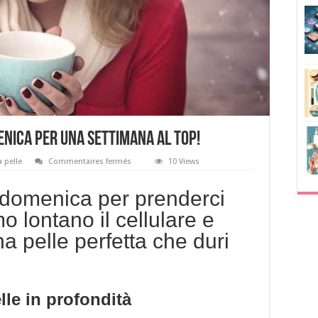
enica per una settimana al top!
sur
a pelle
Commentaires fermés
10 Views
La
beauty
routine
a domenica per prenderci
della
domenica
o lontano il cellulare e
per
una
a pelle perfetta che duri
settimana
al
top!
lle in profondità