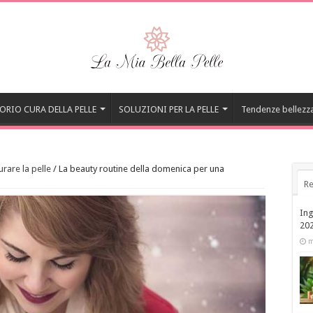
ORIO CURA DELLA PELLE
SOLUZIONI PER LA PELLE
Tendenze bellezz
urare la pelle
/
La beauty routine della domenica per una
Re
Ing
20
m