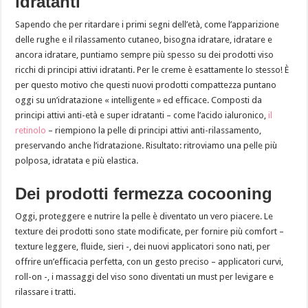
idratanti
Sapendo che per ritardare i primi segni dell’età, come l’apparizione
delle rughe e il rilassamento cutaneo, bisogna idratare, idratare e
ancora idratare, puntiamo sempre più spesso su dei prodotti viso
ricchi di principi attivi idratanti. Per le creme è esattamente lo stesso! È
per questo motivo che questi nuovi prodotti compattezza puntano
oggi su un’idratazione « intelligente » ed efficace. Composti da
principi attivi anti-età e super idratanti – come l’acido ialuronico,
il
retinolo
– riempiono la pelle di principi attivi anti-rilassamento,
preservando anche l’idratazione. Risultato: ritroviamo una pelle più
polposa, idratata e più elastica.
Dei prodotti fermezza cocooning
Oggi, proteggere e nutrire la pelle è diventato un vero piacere. Le
texture dei prodotti sono state modificate, per fornire più comfort –
texture leggere, fluide, sieri -, dei nuovi applicatori sono nati, per
offrire un’efficacia perfetta, con un gesto preciso – applicatori curvi,
roll-on -, i massaggi del viso sono diventati un must per levigare e
rilassare i tratti.