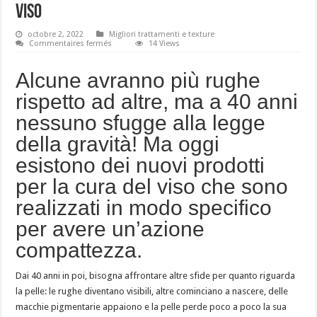
viso
octobre 2, 2022
Migliori trattamenti e texture
sur
Commentaires fermés
14 Views
I
nuovi
benefici
Alcune avranno più rughe
dei
prodotti
rispetto ad altre, ma a 40 anni
per
la
nessuno sfugge alla legge
cura
del
viso
della gravità! Ma oggi
esistono dei nuovi prodotti
per la cura del viso che sono
realizzati in modo specifico
per avere un’azione
compattezza.
Dai 40 anni in poi, bisogna affrontare altre sfide per quanto riguarda
la pelle: le rughe diventano visibili, altre cominciano a nascere, delle
macchie pigmentarie appaiono e la pelle perde poco a poco la sua