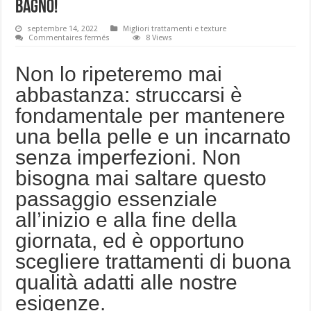
bagno!
septembre 14, 2022
Migliori trattamenti e texture
sur
Commentaires fermés
8 Views
Gli
struccanti
3
Non lo ripeteremo mai
in
1,
abbastanza: struccarsi è
la
rivoluzione
fondamentale per mantenere
nel
mio
bagno!
una bella pelle e un incarnato
senza imperfezioni. Non
bisogna mai saltare questo
passaggio essenziale
all’inizio e alla fine della
giornata, ed è opportuno
scegliere trattamenti di buona
qualità adatti alle nostre
esigenze.