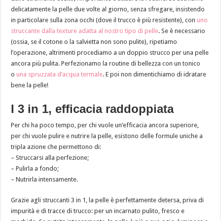
delicatamente la pelle due volte al giorno, senza sfregare, insistendo
in particolare sulla zona occhi (dove il trucco è più resistente), con
uno
struccante dalla texture adatta al nostro tipo di pelle
. Se è necessario
(ossia, se il cotone o la salvietta non sono pulite), ripetiamo
l’operazione, altrimenti procediamo a un doppio strucco per una pelle
ancora più pulita. Perfezionamo la routine di bellezza con un tonico
o
una spruzzata d’acqua termale
. E poi non dimentichiamo di idratare
bene la pelle!
I 3 in 1, efficacia raddoppiata
Per chi ha poco tempo, per chi vuole un’efficacia ancora superiore,
per chi vuole pulire e nutrire la pelle, esistono delle formule uniche a
tripla azione che permettono di:
– Struccarsi alla perfezione;
– Pulirla a fondo;
– Nutrirla intensamente.
Grazie agli struccanti 3 in 1, la pelle è perfettamente detersa, priva di
impurità e di tracce di trucco: per un incarnato pulito, fresco e