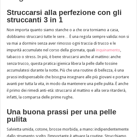
Struccarsi alla perfezione con gli
struccanti 3 in 1
Non importa quanto siamo stanche o a che ora torniamo a casa,
dobbiamo struccarci tutte le sere… È una regola sempre valida: non si
va mai a dormire senza aver rimosso ogni traccia di trucco e le
impurità accumulate nel corso della giornata, quali
inquinamento
,
tabacco o stress. In più, è bene struccarsi anche al mattino: anche
senza trucco, questa pratica igienica libera la pelle dalle tossine
accumulatesi durante la notte. Più che una routine di bellezza, è una
prassi indispensabile che bisogna insegnare alle più giovani e portare
avanti per tutta la vita, in modo da mantenere una pelle pulita. È anche
il primo dei rimedi anti-età: struccarsi al mattino e alla sera ritarderà,
infatti, la comparsa delle prime rughe.
Una buona prassi per una pelle
pulita
Salvietta umida, cotone, brosse morbida, a mano: indipendentemente
dallo strumento scelto, l’importante è attuare la routine. Strucchiamo