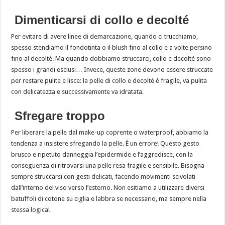
Dimenticarsi di collo e decolté
Per evitare di avere linee di demarcazione, quando ci trucchiamo,
spesso stendiamo il fondotinta o il blush fino al collo e a volte persino
fino al decolté. Ma quando dobbiamo struccarci, collo e decolté sono
spesso i grandi esclusi… Invece, queste zone devono essere struccate
per restare pulite e lisce: la pelle di collo e decolté è fragile, va pulita
con delicatezza e successivamente va idratata.
Sfregare troppo
Per liberare la pelle dal make-up coprente o waterproof, abbiamo la
tendenza a insistere sfregando la pelle. È un errore! Questo gesto
brusco e ripetuto danneggia l’epidermide e l’aggredisce, con la
conseguenza di ritrovarsi una pelle resa fragile e sensibile. Bisogna
sempre struccarsi con gesti delicati, facendo movimenti scivolati
dall’interno del viso verso l’esterno. Non esitiamo a utilizzare diversi
batuffoli di cotone su ciglia e labbra se necessario, ma sempre nella
stessa logica!