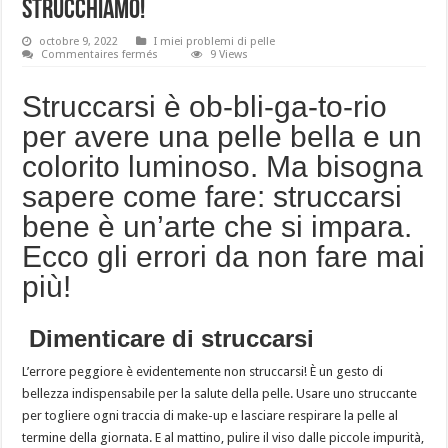
strucchiamo!
octobre 9, 2022
I miei problemi di pelle
sur
Commentaires fermés
9 Views
Gli
errori
che
Struccarsi è ob-bli-ga-to-rio
facciamo
quando
per avere una pelle bella e un
ci
strucchiamo!
colorito luminoso. Ma bisogna
sapere come fare: struccarsi
bene è un’arte che si impara.
Ecco gli errori da non fare mai
più!
Dimenticare di struccarsi
L’errore peggiore è evidentemente non struccarsi! È un gesto di
bellezza indispensabile per la salute della pelle. Usare uno struccante
per togliere ogni traccia di make-up e lasciare respirare la pelle al
termine della giornata. E al mattino, pulire il viso dalle piccole impurità,