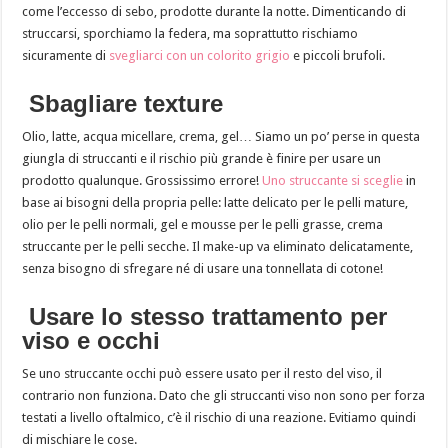
come l’eccesso di sebo, prodotte durante la notte. Dimenticando di
struccarsi, sporchiamo la federa, ma soprattutto rischiamo
sicuramente di
svegliarci con un colorito grigio
e piccoli brufoli.
Sbagliare texture
Olio, latte, acqua micellare, crema, gel… Siamo un po’ perse in questa
giungla di struccanti e il rischio più grande è finire per usare un
prodotto qualunque. Grossissimo errore!
Uno struccante si sceglie
in
base ai bisogni della propria pelle: latte delicato per le pelli mature,
olio per le pelli normali, gel e mousse per le pelli grasse, crema
struccante per le pelli secche. Il make-up va eliminato delicatamente,
senza bisogno di sfregare né di usare una tonnellata di cotone!
Usare lo stesso trattamento per
viso e occhi
Se uno struccante occhi può essere usato per il resto del viso, il
contrario non funziona. Dato che gli struccanti viso non sono per forza
testati a livello oftalmico, c’è il rischio di una reazione. Evitiamo quindi
di mischiare le cose.