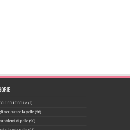
gorie
GLI PELLE BELLA
(2)
li per curare la pelle
(56)
 problemi di pelle
(90)
stile, la mia pelle
(91)