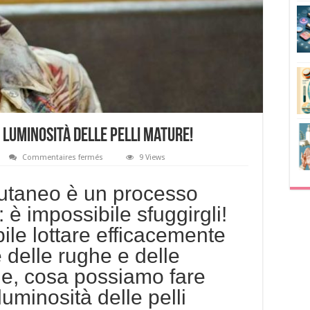
 luminosità delle pelli mature!
sur
Commentaires fermés
9 Views
Diciamo
basta
alla
utaneo è un processo
perdita
di
: è impossibile sfuggirgli!
luminosità
delle
ile lottare efficacemente
pelli
mature!
 delle rughe e delle
e, cosa possiamo fare
luminosità delle pelli