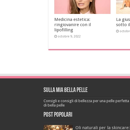
Medicina estetica:
La gius
ringiovanire con il
sotto i
lipofilling
octobr
octobre 9, 2022
Sulla mia bella pelle
Consigli e consigli di bellezza per una pelle perfetta a
di bella pelle
Post popolari
Oli naturali per la skincare: