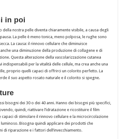
i in poi
 della nostra pelle diventa chiaramente visibile, a causa degli
ausa. La pelle è meno tonica, meno polposa, le rughe sono
secca. La causa: il rinnovo cellulare che diminuisce
 anche una diminuzione della produzione di collagene e di
azione. Questa alterazione della vascolarizzazione cutanea
 indispensabili per la vitalità delle cellule, ma crea anche una
e, proprio quelli capaci di offrirci un colorito perfetto. La
erde il suo aspetto rosato naturale e il colorito si spegne.
ature
si bisogni dei 30 o dei 40 anni. Hanno dei bisogni più specifici,
o, quindi, riattivare l’idratazione e ricostituire il film
capaci di stimolare il rinnovo cellulare e la microcircolazione
o luminoso. Bisogna quindi applicare dei prodotti che
 di riparazione e i fattori dell’invecchiamento.