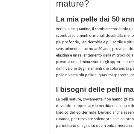
mature?
La mia pelle dai 50 ann
Verso la cinquantina, il cambiamento biologico
scombussolamenti ormonali dovuti alla menop
più profonde, l’epidermide è più sottile e più 
sensibilmente attorno ai 50 anni, provocando
elastina e un rallentamento della microcircol
provoca una diminuzione degli apporti nutritivi
diminuzione degli elementi che colorano la pell
pelle diventa più pallida, quasi trasparente, p
I bisogni delle pelli m
Le pelli mature, ovviamente, non hanno gli stes
dovendo compensare la perdita di acqua e dovend
lipidico dell’epidermide. Devono anche essere 
cutanea, per ritrovare splendore e un colorit
permettano di agire su due fronti: i meccanismi