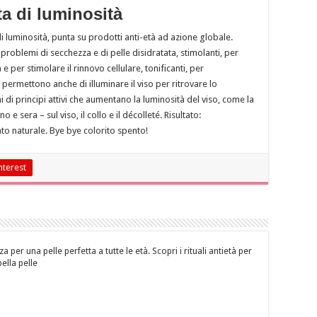
ta di luminosità
di luminosità, punta su prodotti anti-età ad azione globale.
problemi di secchezza e di pelle disidratata, stimolanti, per
 e per stimolare il rinnovo cellulare, tonificanti, per
 permettono anche di illuminare il viso per ritrovare lo
i di principi attivi che aumentano la luminosità del viso, come la
 sera – sul viso, il collo e il décolleté. Risultato:
sato naturale. Bye bye colorito spento!
nterest
za per una pelle perfetta a tutte le età. Scopri i rituali antietà per
bella pelle