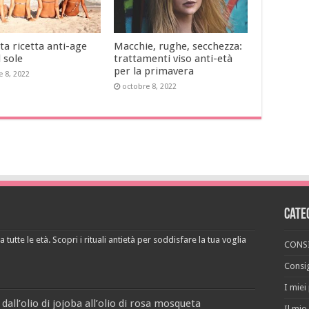
ta ricetta anti-age
Macchie, rughe, secchezza:
l sole
trattamenti viso anti-età
per la primavera
e 8, 2022
octobre 8, 2022
Cate
 tutte le età. Scopri i rituali antietà per soddisfare la tua voglia
CONSI
Consig
I miei
 dall’olio di jojoba all’olio di rosa mosqueta
Il mio 