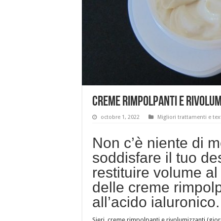
Creme rimpolpanti e rivolumiz
octobre 1, 2022
Migliori trattamenti e te
Non c’è niente di m
soddisfare il tuo de
restituire volume al 
delle creme rimpolp
all’acido ialuronico.
Sieri, creme rimpolpanti e rivolumizzanti (gio