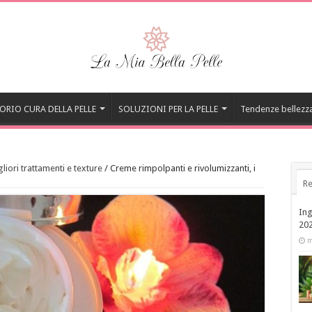
ORIO CURA DELLA PELLE
SOLUZIONI PER LA PELLE
Tendenze bellezz
liori trattamenti e texture
/
Creme rimpolpanti e rivolumizzanti, i
Re
Ing
20
m