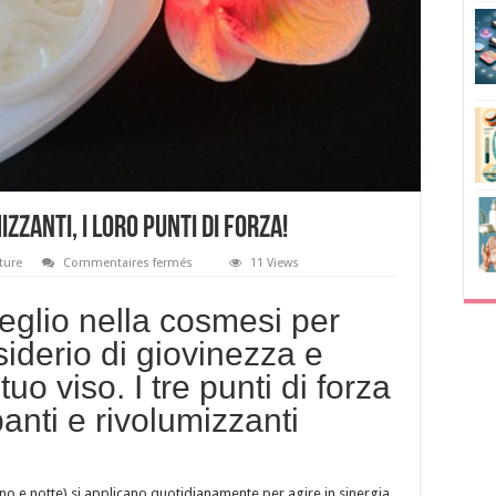
zanti, i loro punti di forza!
sur
xture
Commentaires fermés
11 Views
Creme
rimpolpanti
e
eglio nella cosmesi per
rivolumizzanti,
i
siderio di giovinezza e
loro
punti
tuo viso. I tre punti di forza
di
forza!
anti e rivolumizzanti
rno e notte) si applicano quotidianamente per agire in sinergia