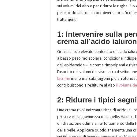
sui volumi del viso e per ridurre le rughe. 3 o 
pelle acido ialuronico per diverse ore. In ques
trattamenti.
1: Intervenire sulla pe
crema all’acido ialuro
Grazie al suo elevato contenuto di acido ialu
a basso peso molecolare, condizione indispens
dell’epidermide – le creme rimpolpanti e rivital
l’aspetto dei volumi del viso entro 4 settiman
lacrime
meno marcata, zigomi più arrotondati, pe
contribuiscono a restituire al viso
il volume de
2: Ridurre i tipici seg
Una crema rivolumizzante ricca di acido ialuron
preservare la giovinezza della pelle. Ha un’eff
di idratazione ottimale, rafforzamento della f
della pelle. Applicare quotidianamente una cr
sui tipici segni di invecchiamento. Un’efficaci