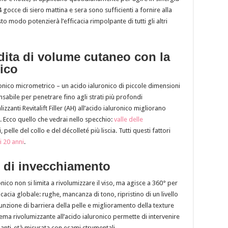
4 gocce di siero mattina e sera sono sufficienti a fornire alla
to modo potenzierà l’efficacia rimpolpante di tutti gli altri
rdita di volume cutaneo con la
nico
ronico micrometrico – un acido ialuronico di piccole dimensioni
abile per penetrare fino agli strati più profondi
izzanti Revitalift Filler (AH) all’acido ialuronico migliorano
e. Ecco quello che vedrai nello specchio:
valle delle
lle del collo e del décolleté più liscia. Tutti questi fattori
i 20 anni
.
ni di invecchiamento
ico non si limita a rivolumizzare il viso, ma agisce a 360° per
icacia globale: rughe, mancanza di tono, ripristino di un livello
unzione di barriera della pelle e miglioramento della texture
ema rivolumizzante all’acido ialuronico permette di intervenire
a anti-età misurata con esami strumentali.