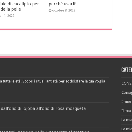
ale di eucalipto per
perché usarli!
 della pelle
octobre 8, 2022
e 11, 2022
Cate
 tutte le età. Scopri i rituali antietà per soddisfare la tua voglia
CONSI
Consig
I miei
 dall’olio di jojoba all’olio di rosa mosqueta
Il mio 
La mia
La mia