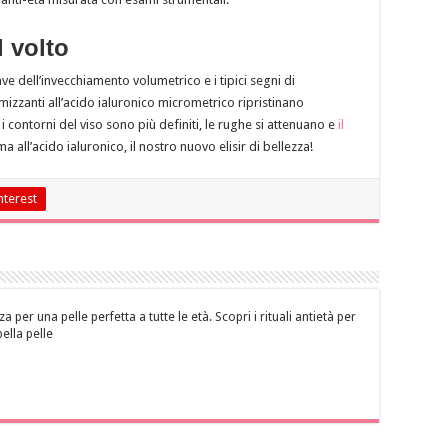
l volto
dell’invecchiamento volumetrico e i tipici segni di
izzanti all’acido ialuronico micrometrico ripristinano
 i contorni del viso sono più definiti, le rughe si attenuano e
il
ma all’acido ialuronico, il nostro nuovo elisir di bellezza!
nterest
za per una pelle perfetta a tutte le età. Scopri i rituali antietà per
bella pelle