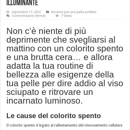
illuminante
septembre 17, 2022
Routine per una pelle perfetta
sur
Commentaires fermés
7 Views
A
ogni
tipo
Non c’è niente di più
di
pelle
deprimente che svegliarsi al
il
suo
mattino con un colorito spento
rituale
illuminante
e una brutta cera… e allora
adatta la tua routine di
bellezza alle esigenze della
tua pelle per dire addio al viso
sciupato e ritrovare un
incarnato luminoso.
Le cause del colorito spento
Il colorito spento è legato al rallentamento del rinnovamento cellulare