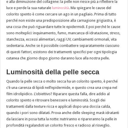
e alla diminuzione del collagene: la pelle non riesce più a riflettere la
luce e perde la sua naturale
luminosità
. Ma spiegare le cause del
colorito spento è come cercare un ago in un pagliaio. Prima di tutto
perché non esiste una predisposizione alla carnagione grigiastra, è
una cosa che può riguardare tutte le epidermidi. E poi perché le cause
sono molteplici: inquinamento, fumo, mancanza di idratazione, stress,
stanchezza, eccessi alimentari, raggi UV, cambiamenti ormonali, vita
sedentaria. Anche se è possibile combattere separatamente ciascuno
di questi fattori, esistono dei trattamenti specifici per ogni tipologia
cutanea che giorno dopo giorno daranno luce alla nostra pelle.
Luminosità della pelle secca
Quando la pelle secca o molto secca ha un colorito spento, è perché
c’è una carenza di lipidi nell’epidermide, e questo crea una crepa nel
film idrolipidico. L’obiettivo? Riparare questa falla, dire addio al
colorito spento e ritrovare benessere e luminosità. Scegli dei
trattamenti dalla texture ricca e applicali dopo una doccia calda,
quando i pori sono dilatati. Prova anche delle sleeping mask idratanti
da lasciare in posa tutta la notte: nutriranno e ripareranno la pelle in
profondità regalandoti un colorito fresco e radioso al risveglio.