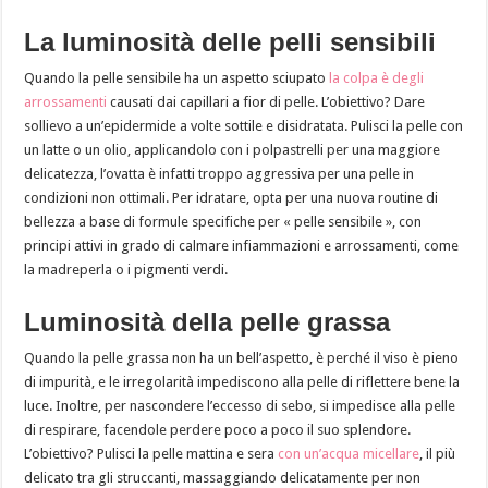
La luminosità delle pelli sensibili
Quando la pelle sensibile ha un aspetto sciupato
la colpa è degli
arrossamenti
causati dai capillari a fior di pelle. L’obiettivo? Dare
sollievo a un’epidermide a volte sottile e disidratata. Pulisci la pelle con
un latte o un olio, applicandolo con i polpastrelli per una maggiore
delicatezza, l’ovatta è infatti troppo aggressiva per una pelle in
condizioni non ottimali. Per idratare, opta per una nuova routine di
bellezza a base di formule specifiche per « pelle sensibile », con
principi attivi in grado di calmare infiammazioni e arrossamenti, come
la madreperla o i pigmenti verdi.
Luminosità della pelle grassa
Quando la pelle grassa non ha un bell’aspetto, è perché il viso è pieno
di impurità, e le irregolarità impediscono alla pelle di riflettere bene la
luce. Inoltre, per nascondere l’eccesso di sebo, si impedisce alla pelle
di respirare, facendole perdere poco a poco il suo splendore.
L’obiettivo? Pulisci la pelle mattina e sera
con un’acqua micellare
, il più
delicato tra gli struccanti, massaggiando delicatamente per non