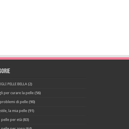
gorie
GLI PELLE BELLA
(2)
li per curare la pelle
(56)
 problemi di pelle
(90)
stile, la mia pelle
(91)
 pelle per età
(83)
 pelle per zona
(64)