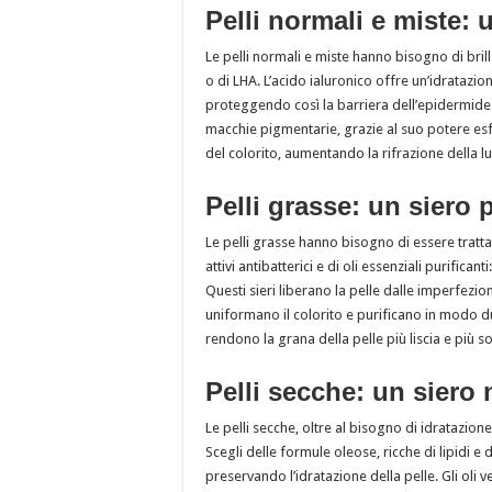
Pelli normali e miste: 
Le pelli normali e miste hanno bisogno di brill
o di LHA. L’acido ialuronico offre un’idratazion
proteggendo così la barriera dell’epidermide. S
macchie pigmentarie, grazie al suo potere esf
del colorito, aumentando la rifrazione della luc
Pelli grasse: un siero 
Le pelli grasse hanno bisogno di essere trattat
attivi antibatterici e di oli essenziali purifi
Questi sieri liberano la pelle dalle imperfezio
uniformano il colorito e purificano in modo dur
rendono la grana della pelle più liscia e più sot
Pelli secche: un siero 
Le pelli secche, oltre al bisogno di idratazion
Scegli delle formule oleose, ricche di lipidi e di
preservando l’idratazione della pelle. Gli oli