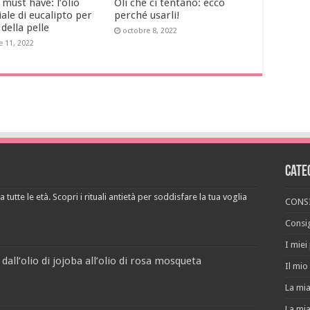
must have: l’olio
Oli che ci tentano: ecco
ale di eucalipto per
perché usarli!
 della pelle
octobre 8, 2022
e 11, 2022
Cate
 tutte le età. Scopri i rituali antietà per soddisfare la tua voglia
CONSI
Consig
I miei
 dall’olio di jojoba all’olio di rosa mosqueta
Il mio 
La mia
La mia