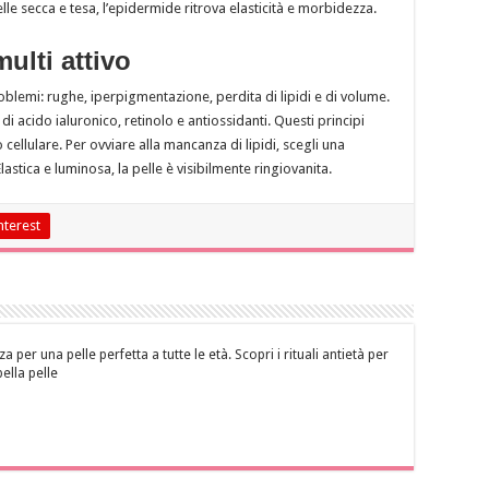
elle secca e tesa, l’epidermide ritrova elasticità e morbidezza.
multi attivo
blemi: rughe, iperpigmentazione, perdita di lipidi e di volume.
 di acido ialuronico, retinolo e antiossidanti. Questi principi
o cellulare. Per ovviare alla mancanza di lipidi, scegli una
lastica e luminosa, la pelle è visibilmente ringiovanita.
nterest
za per una pelle perfetta a tutte le età. Scopri i rituali antietà per
bella pelle