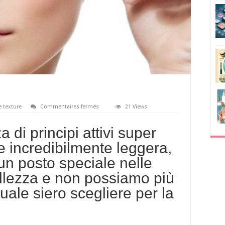
sur
e texture
Commentaires fermés
21 Views
A
ogni
pelle
a di principi attivi super
il
suo
re incredibilmente leggera,
siero
 un posto speciale nelle
ellezza e non possiamo più
ale siero scegliere per la