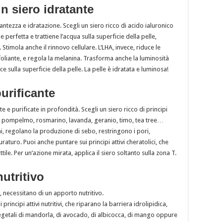
un siero idratante
antezza e idratazione. Scegli un siero ricco di acido ialuronico
e perfetta e trattiene l’acqua sulla superficie della pelle,
timola anche il rinnovo cellulare. L’LHA, invece, riduce le
oliante, e regola la melanina. Trasforma anche la luminosità
e sulla superficie della pelle. La pelle è idratata e luminosa!
purificante
e e purificate in profondità. Scegli un siero ricco di principi
canti: pompelmo, rosmarino, lavanda, geranio, timo, tea tree…
ni, regolano la produzione di sebo, restringono i pori,
aturo. Puoi anche puntare sui principi attivi cheratolici, che
tile. Per un’azione mirata, applica il siero soltanto sulla zona T.
nutritivo
e, necessitano di un apporto nutritivo.
 principi attivi nutritivi, che riparano la barriera idrolipidica,
 vegetali di mandorla, di avocado, di albicocca, di mango oppure