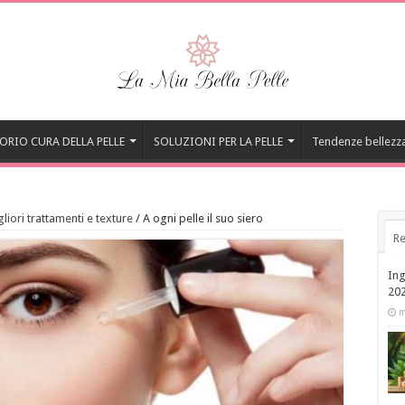
ORIO CURA DELLA PELLE
SOLUZIONI PER LA PELLE
Tendenze bellezz
liori trattamenti e texture
/
A ogni pelle il suo siero
Re
Ing
20
m