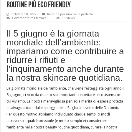
routine più eco friendly
octobre 10, 2022
Routine per una pelle perfetta
sur
Commentaires fermés
15 Views
5
modi
per
Il 5 giugno è la giornata
rendere
la
mondiale dell’ambiente:
nostra
beauty
impariamo come contribuire a
routine
più
eco
ridurre i rifiuti e
friendly
l’inquinamento anche durante
la nostra skincare quotidiana.
La giornata mondiale dell’ambiente, che viene festeggiata ogni anno il
5 giugno, ci ricorda quanto sia importante rispettare l’ecosistema in
cui viviamo. La nostra meravigliosa penisola merita di essere protetta
e salvaguardata dalle spiagge della Puglia alle vette delle Dolomiti.
Per questo motivo abbiamo individuato cinque semplici modi
attraverso i quali è possibile (e molto semplice) considerare
l’ambiente nella nostra beauty routine quotidiana, curare la nostra