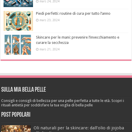
mars 24, 2024
Piedi perfetti: routine di cura per tutto l’anno
mars 23, 2024
Skincare per le mani: prevenire l’invecchiamento e
curare la secchezza
mars 21, 2024
Sulla mia bella pelle
Consigli e consigli di bellezza per una pelle perfetta a tutte le età. Scopri i
rituali antietà per soddisfare la tua voglia di bella pelle
Post popolari
Oli naturali per la skincare: dall’olio di jojoba