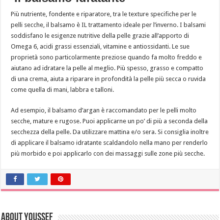
Più nutriente, fondente e riparatore, tra le texture specifiche per le
pelli secche, il balsamo è IL trattamento ideale per l’inverno. I balsami
soddisfano le esigenze nutritive della pelle grazie all’apporto di
Omega 6, acidi grassi essenziali, vitamine e antiossidanti. Le sue
proprietà sono particolarmente preziose quando fa molto freddo e
aiutano ad idratare la pelle al meglio. Più spesso, grasso e compatto
di una crema, aiuta a riparare in profondità la pelle più secca o ruvida
come quella di mani, labbra e talloni.
Ad esempio, il balsamo d’argan è raccomandato per le pelli molto
secche, mature e rugose. Puoi applicarne un po’ di più a seconda della
secchezza della pelle. Da utilizzare mattina e/o sera. Si consiglia inoltre
di applicare il balsamo idratante scaldandolo nella mano per renderlo
più morbido e poi applicarlo con dei massaggi sulle zone più secche.
About Youssef