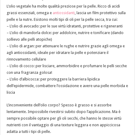
L’olio vegetale ha molte qualità preziose per la pelle. Ricco di acidi
grassi essenziali, omega e
antiossidanti
, lascia un film protettivo sulla
pelle e la nutre. Esistono molti tipi di oli per la pelle secca, tra cui:
– L’olio di avocado: per le sue virtù idratanti, protettive e rigeneranti
– L’olio di mandorla dolce: per addolcire, nutrire e tonificare (dando
sollievo alle pelli atopiche)
– L’olio di argan: per attenuare le rughe e nutrire grazie agli omega e
agli antiossidanti, ideale per idratare la pelle e potenziare il
rinnovamento cellulare
– L’olio di cocco: per lisciare, ammorbidire e profumare le pelli secche
con una fragranza golosa!
– L’olio d’albicocca: per proteggere la barriera lipidica
dell’epidermide, combattere l’ossidazione e avere una pelle morbida e
liscia
L’inconveniente dell’olio corpo? Spesso è grasso e si assorbe
lentamente. Impossibile rivestirsi subito dopo l’applicazione. Ma è
sempre possibile optare per gli oli secchi, che hanno le stesse virtù
nutrienti con il vantaggio di una texture leggera e non appiccicosa
adatta a tutti i tipi di pelle.