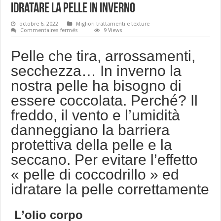
idratare la pelle in inverno
octobre 6, 2022
Migliori trattamenti e texture
sur
Commentaires fermés
9 Views
3
texture
per
Pelle che tira, arrossamenti,
le
pelli
secchezza… In inverno la
secche.
Ideali
nostra pelle ha bisogno di
per
idratare
la
essere coccolata. Perché? Il
pelle
in
freddo, il vento e l’umidità
inverno
danneggiano la barriera
protettiva della pelle e la
seccano. Per evitare l’effetto
« pelle di coccodrillo » ed
idratare la pelle correttamente
L’olio corpo