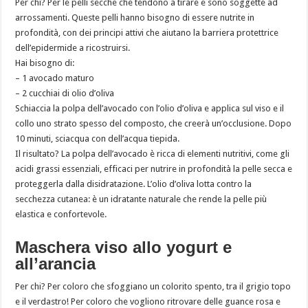
Per chi? Per le pelli secche che tendono a tirare e sono soggette ad
arrossamenti. Queste pelli hanno bisogno di essere nutrite in
profondità, con dei principi attivi che aiutano la barriera protettrice
dell’epidermide a ricostruirsi.
Hai bisogno di:
– 1 avocado maturo
– 2 cucchiai di olio d’oliva
Schiaccia la polpa dell’avocado con l’olio d’oliva e applica sul viso e il
collo uno strato spesso del composto, che creerà un’occlusione. Dopo
10 minuti, sciacqua con dell’acqua tiepida.
Il risultato? La polpa dell’avocado è ricca di elementi nutritivi, come gli
acidi grassi essenziali, efficaci per nutrire in profondità la pelle secca e
proteggerla dalla disidratazione. L’olio d’oliva lotta contro la
secchezza cutanea: è un idratante naturale che rende la pelle più
elastica e confortevole.
Maschera viso allo yogurt e
all’arancia
Per chi? Per coloro che sfoggiano un colorito spento, tra il grigio topo
e il verdastro! Per coloro che vogliono ritrovare delle guance rosa e