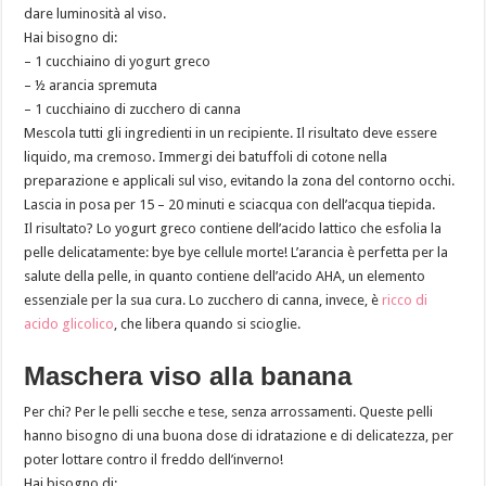
dare luminosità al viso.
Hai bisogno di:
– 1 cucchiaino di yogurt greco
– ½ arancia spremuta
– 1 cucchiaino di zucchero di canna
Mescola tutti gli ingredienti in un recipiente. Il risultato deve essere
liquido, ma cremoso. Immergi dei batuffoli di cotone nella
preparazione e applicali sul viso, evitando la zona del contorno occhi.
Lascia in posa per 15 – 20 minuti e sciacqua con dell’acqua tiepida.
Il risultato? Lo yogurt greco contiene dell’acido lattico che esfolia la
pelle delicatamente: bye bye cellule morte! L’arancia è perfetta per la
salute della pelle, in quanto contiene dell’acido AHA, un elemento
essenziale per la sua cura. Lo zucchero di canna, invece, è
ricco di
acido glicolico
, che libera quando si scioglie.
Maschera viso alla banana
Per chi? Per le pelli secche e tese, senza arrossamenti. Queste pelli
hanno bisogno di una buona dose di idratazione e di delicatezza, per
poter lottare contro il freddo dell’inverno!
Hai bisogno di: