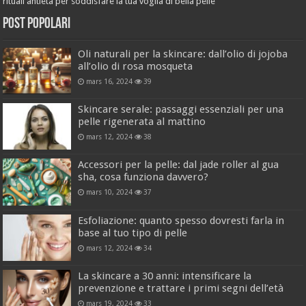
rituali antietà per soddisfare la tua voglia di bella pelle
Post popolari
Oli naturali per la skincare: dall’olio di jojoba
all’olio di rosa mosqueta
mars 16, 2024
39
Skincare serale: passaggi essenziali per una
pelle rigenerata al mattino
mars 12, 2024
38
Accessori per la pelle: dal jade roller al gua
sha, cosa funziona davvero?
mars 10, 2024
37
Esfoliazione: quanto spesso dovresti farla in
base al tuo tipo di pelle
mars 12, 2024
34
La skincare a 30 anni: intensificare la
prevenzione e trattare i primi segni dell’età
mars 19, 2024
33