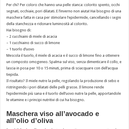
Per chi? Per coloro che hanno una pelle stanca: colorito spento, occhi
segnati, occhiaie, pori dilatati. E l’inverno non aiuta! Hai bisogno di una
maschera fatta in casa per stimolare l’epidermide, cancellando i segni
della stanchezza e ridonare luminosità al colorito.
Hai bisogno di:
– 2 cucchiaini di miele di acacia
– 1 cucchiaino di succo di limone
– 1 tuorlo d’uovo
Mescola il tuorlo, il miele di acacia e il succo di limone fino a ottenere
un composto omogeneo. Spalma sul viso, senza dimenticare il collo, e
lascia in posa per 10 o 15 minuti, prima di sciacquare con dell’acqua
tiepida.
Il risultato? Il miele nutre la pelle, regolando la produzione di sebo e
ristringendo i pori dilatati delle pelli grasse. Il limone rende
l’epidermide più sana e il tuorlo dell’uovo nutre la pelle, apportandole
le vitamine e i principi nutritivi di cui ha bisogno.
Maschera viso all’avocado e
all’olio d’oliva