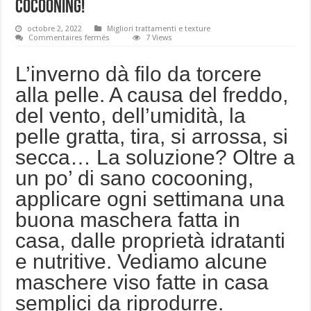
cocooning!
octobre 2, 2022
Migliori trattamenti e texture
sur
Commentaires fermés
7 Views
5
maschere
viso
L’inverno dà filo da torcere
fai-
da-
alla pelle. A causa del freddo,
te:
speciale
del vento, dell’umidità, la
cocooning!
pelle gratta, tira, si arrossa, si
secca… La soluzione? Oltre a
un po’ di sano cocooning,
applicare ogni settimana una
buona maschera fatta in
casa, dalle proprietà idratanti
e nutritive. Vediamo alcune
maschere viso fatte in casa
semplici da riprodurre.