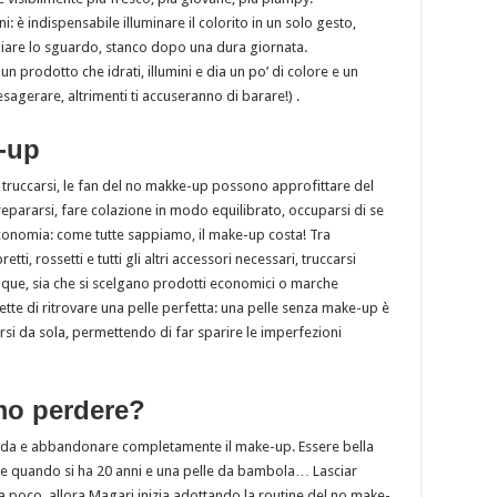
 è indispensabile illuminare il colorito in un solo gesto,
egliare lo sguardo, stanco dopo una dura giornata.
n prodotto che idrati, illumini e dia un po’ di colore e un
esagerare, altrimenti ti accuseranno di barare!) .
e-up
ruccarsi, le fan del no makke-up possono approfittare del
epararsi, fare colazione in modo equilibrato, occuparsi di se
onomia: come tutte sappiamo, il make-up costa! Tra
i, rossetti e tutti gli altri accessori necessari, truccarsi
nque, sia che si scelgano prodotti economici o marche
tte di ritrovare una pelle perfetta: una pelle senza make-up è
rsi da sola, permettendo di far sparire le imperfezioni
mo perdere?
 sfida e abbandonare completamente il make-up. Essere bella
se quando si ha 20 anni e una pelle da bambola… Lasciar
da poco. allora Magari inizia adottando la routine del no make-