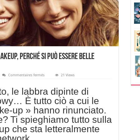
akeup, perché si può essere belle
sur
Commentaires fermés
21 Views
Via
alla
nuova
o, le labbra dipinte di
tendenza
nomakeup,
owy… È tutto ciò a cui le
perché
si
ke-up » hanno rinunciato.
può
essere
belle
? Ti spieghiamo tutto sulla
anche
senza
 che sta letteralmente
trucco.
network.