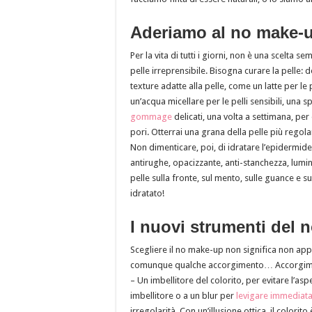
Aderiamo al no make-
Per la vita di tutti i giorni, non è una scelta
pelle irreprensibile. Bisogna curare la pelle:
texture adatte alla pelle, come un latte per le 
un’acqua micellare per le pelli sensibili, una
gommage
delicati, una volta a settimana, per
pori. Otterrai una grana della pelle più regol
Non dimenticare, poi, di idratare l’epidermide 
antirughe, opacizzante, anti-stanchezza, lumino
pelle sulla fronte, sul mento, sulle guance e s
idratato!
I nuovi strumenti del 
Scegliere il no make-up non significa non appl
comunque qualche accorgimento… Accorgiment
– Un imbellitore del colorito, per evitare l’a
imbellitore o a un blur per
levigare immediat
irregolarità. Con un’illusione ottica, il colorit