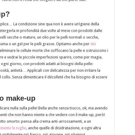
up?
 semplice… La condizione sine qua non è avere un’igiene della
 detergerla in profondità due volte al mese con prodotti dalle
pelli secche o mature, un olio per le pelli normali o secche,
 spuma o un gel per le pelli grasse. Optiamo anche per
dei
 eliminare le cellule morte che soffocano la pelle e ostruiscono i
are e vedrai le piccole imperfezioni sparire, come per magia.
ogni giorno, con prodotti adatti ai bisogni della pelle:
sità, antietà… Applicali con delicatezza per non irritare la
ul collo. Senza dimenticare il décolleté che ha bisogno di essere
no make-up
icare nulla sulla pelle! Bella anche senza trucco, ok, ma avendo
i che non hanno niente a che vedere con il make-up, però!
spetto smorto: pensa alla crema anti-arrossamenti, a un
amente le rughe
, anche quelle di disidratazione, e ogni altra
o è visibilmente più fresco, più giovane, più plumpy!