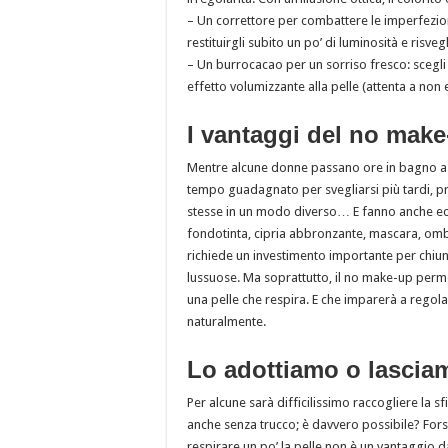
– Un correttore per combattere le imperfezioni:
restituirgli subito un po’ di luminosità e risv
– Un burrocacao per un sorriso fresco: scegli u
effetto volumizzante alla pelle (attenta a non 
I vantaggi del no mak
Mentre alcune donne passano ore in bagno a t
tempo guadagnato per svegliarsi più tardi, pr
stesse in un modo diverso… E fanno anche ec
fondotinta, cipria abbronzante, mascara, ombrett
richiede un investimento importante per chiu
lussuose. Ma soprattutto, il no make-up perme
una pelle che respira. E che imparerà a regola
naturalmente.
Lo adottiamo o lascia
Per alcune sarà difficilissimo raccogliere la
anche senza trucco; è davvero possibile? For
respirare un po’ la pelle non è un vantaggio 