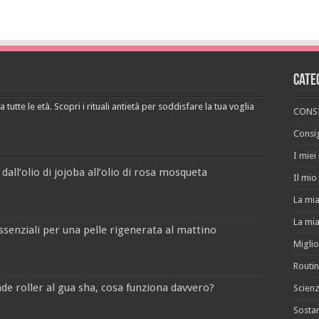
Cate
 tutte le età. Scopri i rituali antietà per soddisfare la tua voglia
CONSI
Consig
I miei
 dall’olio di jojoba all’olio di rosa mosqueta
Il mio 
La mia
La mia
ssenziali per una pelle rigenerata al mattino
Miglio
Routin
jade roller al gua sha, cosa funziona davvero?
Scienz
Sostan