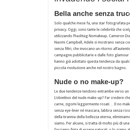
Bella anche senza tru
Solo qualche mese fa, una star fotografata pe
privacy. Oggi, sono tante le celebrità che sce
utilizzando l’hashtag Nomakeup. Cameron Diaz
Naomi Campbell, Adele si mostrano senza compl
senza filtri, che invocano un ritorno all’autent
campagne pubblicitarie e dalle foto glamour d
hanno già adottato questa tendenza da qual
piccola rivoluzione anche nel nostro bagno.
Nude o no make-up?
Le due tendenze tendono entrambe verso un rit
L’obiettivo del nude make-up? Far credere che 
carne, zigomi leggermente rosati… Il no make
senza eye-liner né mascara, labbra senza rosse
della tirannia della bellezza eterna, eliminiam
siamo. Per alcune, si tratta di molto più di u
facciamo finta di essere naturali, o lo siamo a