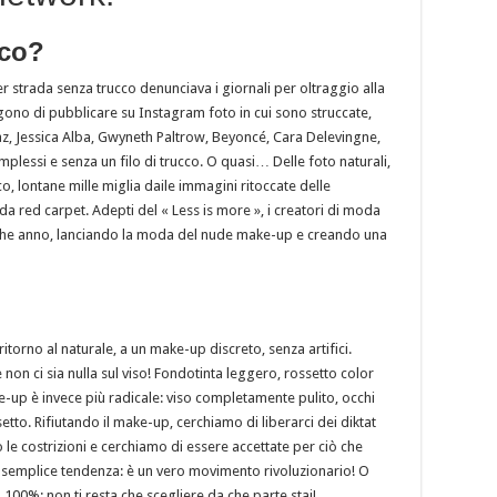
cco?
r strada senza trucco denunciava i giornali per oltraggio alla
lgono di pubblicare su Instagram foto in cui sono struccate,
, Jessica Alba, Gwyneth Paltrow, Beyoncé, Cara Delevingne,
essi e senza un filo di trucco. O quasi… Delle foto naturali,
ico, lontane mille miglia daile immagini ritoccate delle
a red carpet. Adepti del « Less is more », i creatori di moda
che anno, lanciando la moda del nude make-up e creando una
orno al naturale, a un make-up discreto, senza artifici.
non ci sia nulla sul viso! Fondotinta leggero, rossetto color
-up è invece più radicale: viso completamente pulito, occhi
tto. Rifiutando il make-up, cerchiamo di liberarci dei diktat
o le costrizioni e cerchiamo di essere accettate per ciò che
na semplice tendenza: è un vero movimento rivoluzionario! O
l 100%: non ti resta che scegliere da che parte stai!