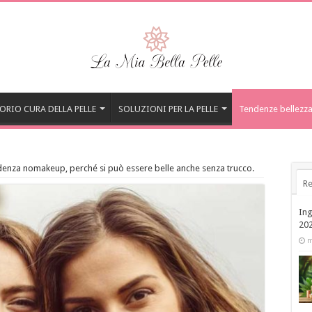
ORIO CURA DELLA PELLE
SOLUZIONI PER LA PELLE
Tendenze bellezz
ndenza nomakeup, perché si può essere belle anche senza trucco.
Re
Ing
20
m